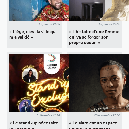
17 janvier 2025
15 janvier 2025
« Liège, c’est la ville qui
« L’histoire d’une femme
m’a validé »
qui va se forger son
propre destin »
7 décembre 2024
29 novembre 2024
« Le stand-up nécessite
« Le slam est un espace
un maximum
démocratique assez