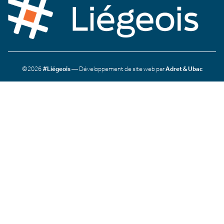
©2026
#Liégeois
— Développement de site web par
Adret & Ubac