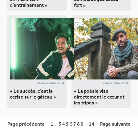
d’entraînement »
fort »
11 novembre 2024
7 novembre 2024
« Le succès, c’est la
« La poésie vise
cerise sur le gâteau »
directement le cœur et
les tripes »
Page précédente
1
…
3
4
5
6
7
8
9
…
14
Page suivante