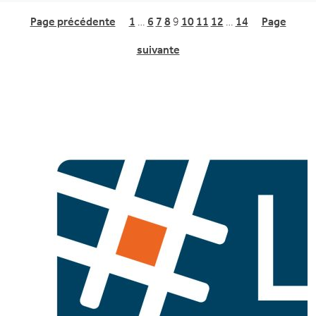
Page précédente
1
…
6
7
8
9
10
11
12
…
14
Page
suivante