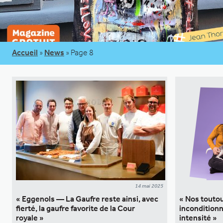
Accueil
»
News
»
Page 8
14 mai 2025
« Eggenols — La Gaufre reste ainsi, avec
« Nos touto
fierté, la gaufre favorite de la Cour
inconditionn
royale »
intensité »