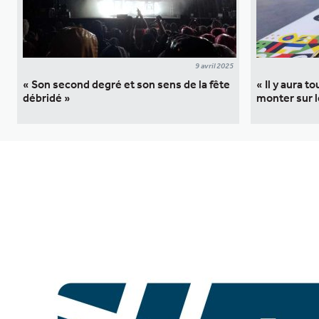
9 avril 2025
« Son second degré et son sens de la fête
« Il y aura 
débridé »
monter sur l