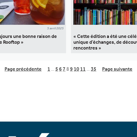
5 avril 2025
toujours une bonne raison de
« Cette édition a été une cél
e Rooftop »
unique d’échanges, de décou
rencontres »
Page précédente
1
…
5
6
7
8
9
10
11
…
35
Page suivante