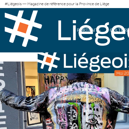
#Liégeois — Magazine de référence pour la Province de Liège
PORTRAITS
CULTUR