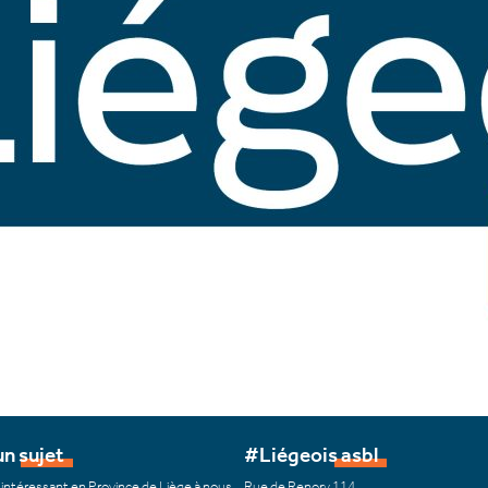
n sujet
#Liégeois asbl
 intéressant en Province de Liège à nous
Rue de Renory 114