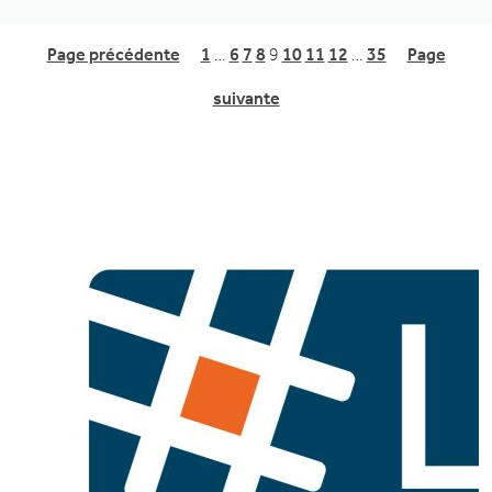
Page précédente
1
…
6
7
8
9
10
11
12
…
35
Page
suivante