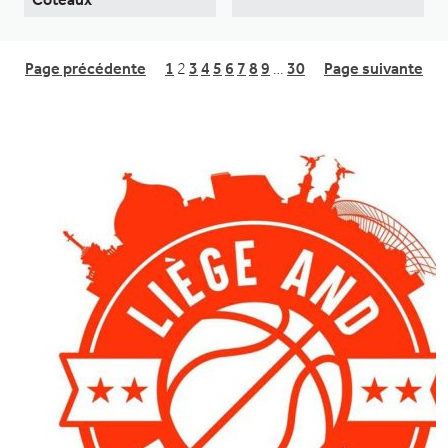
Page précédente
1
2
3
4
5
6
7
8
9
…
30
Page suivante