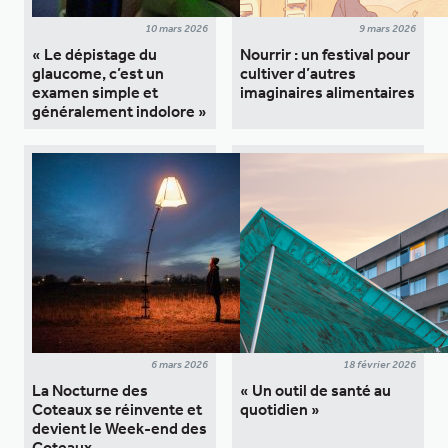
10 mars 2026
9 mars 2026
« Le dépistage du
Nourrir : un festival pour
glaucome, c’est un
cultiver d’autres
examen simple et
imaginaires alimentaires
généralement indolore »
6 mars 2026
18 février 2026
La Nocturne des
« Un outil de santé au
Coteaux se réinvente et
quotidien »
devient le Week-end des
Coteaux