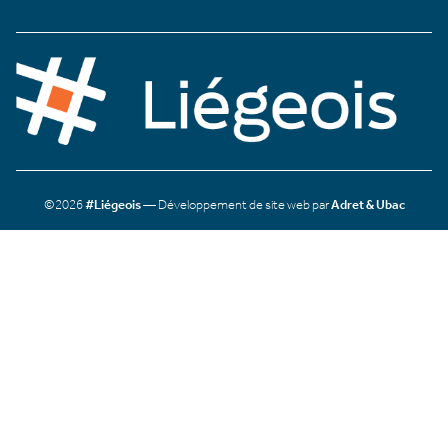
©2026
#Liégeois
— Développement de site web par
Adret & Ubac