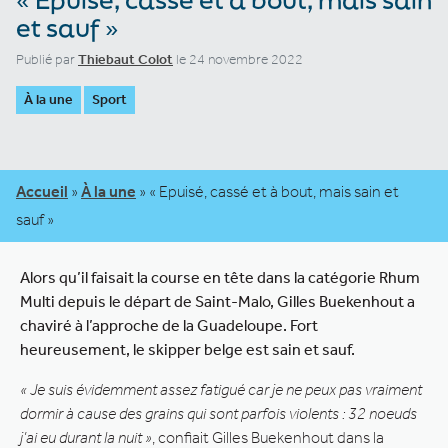
et sauf »
Publié par
Thiebaut Colot
le 24 novembre 2022
À la une
Sport
Accueil
»
À la une
»
« Epuisé, cassé et à bout, mais sain et
sauf »
Alors qu’il faisait la course en tête dans la catégorie Rhum
Multi depuis le départ de Saint-Malo, Gilles Buekenhout a
chaviré à l’approche de la Guadeloupe. Fort
heureusement, le skipper belge est sain et sauf.
« Je suis évidemment assez fatigué car je ne peux pas vraiment
dormir à cause des grains qui sont parfois violents : 32 noeuds
j’ai eu durant la nuit »
, confiait Gilles Buekenhout dans la