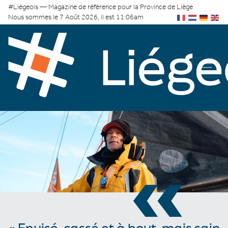
#Liégeois — Magazine de référence pour la Province de Liège
Nous sommes le 7 Août 2026, il est 11:06am
«
« Epuisé, cassé et à bout, mais sain