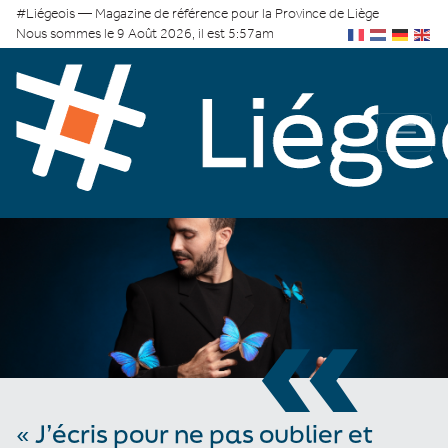
#Liégeois — Magazine de référence pour la Province de Liège
Nous sommes le 9 Août 2026, il est 5:57am
«
« J’écris pour ne pas oublier et