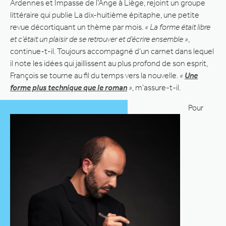
Ardennes et Impasse de l’Ange à Liège, rejoint un groupe
littéraire qui publie La dix-huitième épitaphe, une petite
revue décortiquant un thème par mois.
« La forme était libre
et c’était un plaisir de se retrouver et d’écrire ensemble »
,
continue-t-il. Toujours accompagné d’un carnet dans lequel
il note les idées qui jaillissent au plus profond de son esprit,
François se tourne au fil du temps vers la nouvelle.
«
Une
forme plus technique que le roman
»
, m’assure-t-il.
Pour