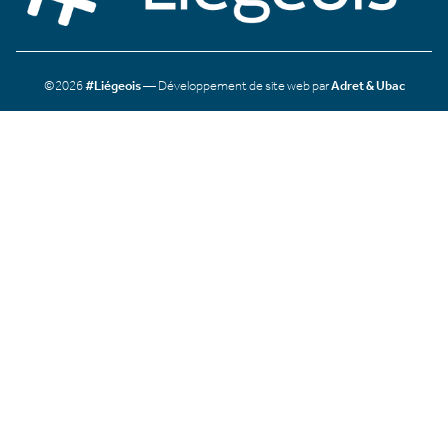
©2026
#Liégeois
— Développement de site web par
Adret & Ubac