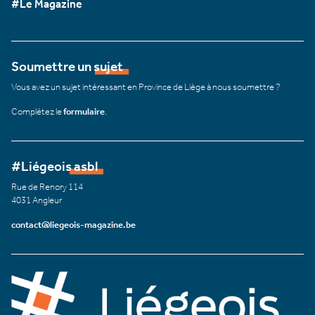
#Le Magazine
Soumettre un sujet
Vous avez un sujet intéressant en Province de Liège à nous soumettre ?
Complétez le
formulaire
.
#Liégeois asbl
Rue de Renory 114
4031 Angleur
contact@liegeois-magazine.be