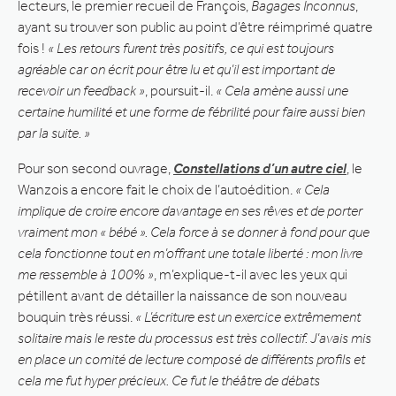
lecteurs, le premier recueil de François,
Bagages Inconnus
,
ayant su trouver son public au point d’être réimprimé quatre
fois !
« Les retours furent très positifs, ce qui est toujours
agréable car on écrit pour être lu et qu’il est important de
recevoir un feedback »
, poursuit-il.
« Cela amène aussi une
certaine humilité et une forme de fébrilité pour faire aussi bien
par la suite. »
Pour son second ouvrage,
Constellations d’un autre ciel
, le
Wanzois a encore fait le choix de l’autoédition.
« Cela
implique de croire encore davantage en ses rêves et de porter
vraiment mon « bébé ». Cela force à se donner à fond pour que
cela fonctionne tout en m’offrant une totale liberté : mon livre
me ressemble à 100% »
, m’explique-t-il avec les yeux qui
pétillent avant de détailler la naissance de son nouveau
bouquin très réussi.
« L’écriture est un exercice extrêmement
solitaire mais le reste du processus est très collectif. J’avais mis
en place un comité de lecture composé de différents profils et
cela me fut hyper précieux. Ce fut le théâtre de débats