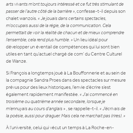
arts vivants m’ont toujours intéressé et ce fut très stimulant de
passer de l’autre côté de la barrière »
, confesse-t-il depuis son
chalet wanzois.
« Je jouais dans certains spectacles,
m’occupais aussi de la régie, de la communication. Cela
permettait de voir la réalité de chacun et de mieux comprendre
l’ensemble, cela rend plus humble. »
Un lieu idéal pour
développer un éventail de compétences qui lui sont bien
utiles en tant qu’actuel chargé de com’ du Centre Culturel
de Wanze.
Si François a longtemps joué à La Bouffonnerie et au sein de
la compagnie Sandra Proes dans des spectacles sur mesure
prévus pour des lieux historiques, l’envie d’écrire s’est
également rapidement manifestée.
« J’ai commencé en
troisième ou quatrième année secondaire, lorsque je
m’ennuyais au cours d’anglais
» , se rappelle-t-il.
« J’écrivais de
la poésie, aussi pour draguer. Mais cela ne marchait pas (rires). »
À l’université, celui qui vécut un temps à La Roche-en-