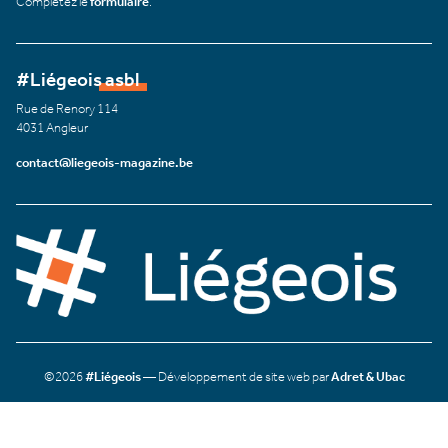
Complétez le
formulaire
.
#Liégeois asbl
Rue de Renory 114
4031 Angleur
contact@liegeois-magazine.be
©2026
#Liégeois
— Développement de site web par
Adret & Ubac