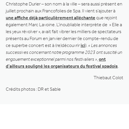
Christophe Durier – son nom à la ville – sera aussi présent en
juillet prochain aux Francofolies de Spa. Il vient s’ajouter à
une affiche déjà particulièrement alléchante
que rejoint
également Marc Lavoine. L’inoubliable interprète de » Elle a
les yeux révolver », avait fait vibrer les milliers de spectateurs
présents au Forum en janvier dernier (le compte-rendu de
ce superbe concert est à (re)découvrir
ici
).
« Les annonces
successives concernant notre programme 2023 ont suscité un
engouement exceptionnel parmi nos festivaliers »
,
ont
d’ailleurs souligné les organisateurs du festival spadois
.
Thiebaut Colot
Crédits photos : DR et Sable