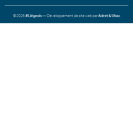
©2026
#Liégeois
— Développement de site web par
Adret & Ubac