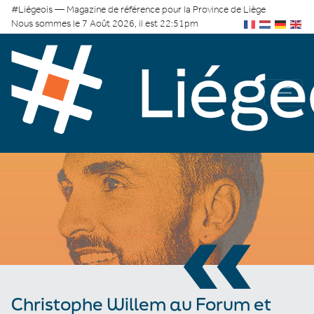
#Liégeois — Magazine de référence pour la Province de Liège
Nous sommes le 7 Août 2026, il est 22:51pm
«
Christophe Willem au Forum et