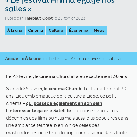
salles »
Publié par
Thiebaut Colot
le 26 février 2023
À la une
Cinéma
Culture
Économie
News
Accueil
»
À la une
»
« Le festival Anima égaye nos salles »
Le 25 février, le cinéma Churchill a eu exactement 30 ans.
Samedi 25 février,
le cinéma Churchill
eut exactement 30
ans. Lieu emblématique de la culture à Liège, ce petit
cinéma –
qui possède également en son sein
l’intéressante galerie Satellite
– propose depuis trois
décennies des films pointus mais aussi plus populaires dans
une ambiance feutrée, bien loin de celles des
mastondontes où le bruit du pop-corn résonne dans toutes