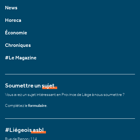
News
Horeca
Économie
Chroniques
#Le Magazine
Soumettre un sujet
Vous avez un sujet intéressant en Province de Liège à nous soumettre ?
Complétez le
formulaire
.
#Liégeois asbl
Rue de Renory 114