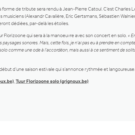
 forme de tribute sera rendu à Jean-Pierre Catoul. C’est Charles L
s musiciens (Alexandr Cavalière, Eric Gertsmans, Sébastien Walnier,
ront dédiées, par-delà les étoiles.
ur Florizoone qui sera à la manoeuvre avec son concert en solo.
« E
aysages sonores. Mais, cette fois, je n’ai pas eu à prendre en compte 
 solo comme une ode à l’accordéon, mais aussi à ce sentiment de soli
début d’une saison estivale qui s’annonce rythmée et langoureuse
oux.be)
,
Tuur Florizoone solo (grignoux.be)