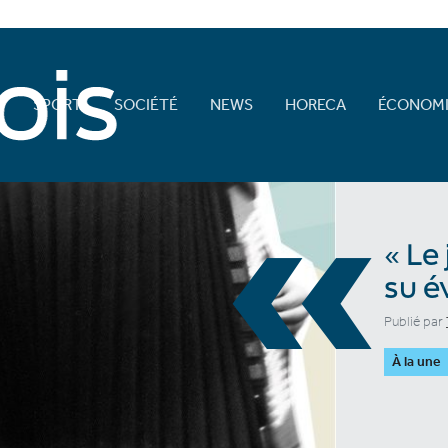
E
SPORT
SOCIÉTÉ
NEWS
HORECA
ÉCONOMI
«
« Le
su é
Publié par
À la une