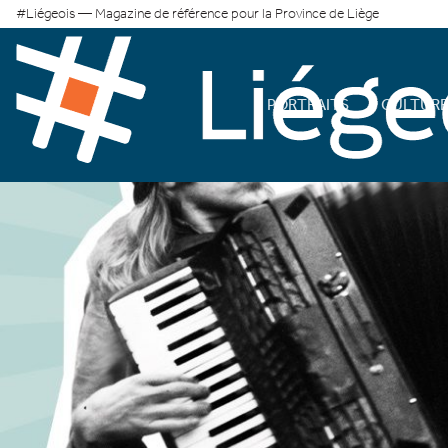
#Liégeois — Magazine de référence pour la Province de Liège
PORTRAITS
CULTUR