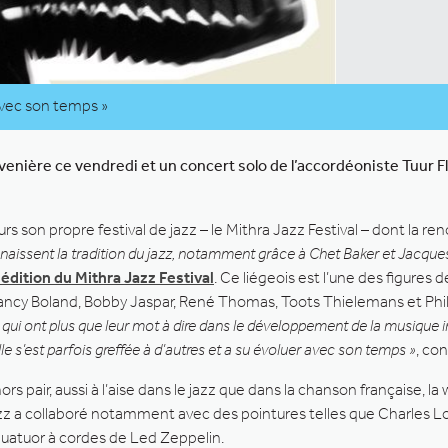
avec son temps »
enière ce vendredi et un concert solo de l’accordéoniste Tuur Fl
urs son propre festival de jazz – le Mithra Jazz Festival – dont la
naissent la tradition du jazz, notamment grâce à Chet Baker et Jacques 
 édition du Mithra Jazz Festival
. Ce liégeois est l’une des figure
ncy Boland, Bobby Jaspar, René Thomas, Toots Thielemans et Philip 
s qui ont plus que leur mot à dire dans le développement de la musiqu
le s’est parfois greffée à d’autres et a su évoluer avec son temps »
, co
s pair, aussi à l’aise dans le jazz que dans la chanson française, la 
de jazz a collaboré notamment avec des pointures telles que Charle
quatuor à cordes de Led Zeppelin.