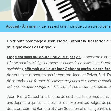
Accueil
»
À la une
»
« Le jazz est une musique qui a su évoluer 
Un tribute hommage à Jean-Pierre Catoul à la Brasserie Sauv
musique avec Les Grignoux.
Liège est sans nul doute une ville « jazzy »
et possède d’aille
« Principauté ».
« Liège possède un public de connaisseurs. Ils con
agréable »
,
affirmait d’ailleurs Igor Gehenot après la dernière
de véritables monstres sacrés comme Jacques Pelzer, Sadi, Fra
désormais :
« un formidable creuset de jeunes musiciens inventif
est une musique éponge par définition. Au cours de son histoire, el
Jean-Pierre Catoul faisait partie de cette caste de musiciens hor
ans déjà, celui qui fut l’un des meilleurs violonistes belges 
des stars comme Barbara et Alain Souchon et en dirigeant le 