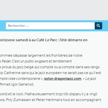
orizoone samedi à au Café Le Parc : l’été démarre en
 renommée dépasse largement les frontières de notre
Pelzer. C’est un public exigeant et terriblement
s de proue du jazz belge qui compte ou a compté dans ses rangs
Catherine sans qui le jazz européen ne serait pas ce qu’il est
e improvisée contemporaine »
,
selon dragonjazz.com
.
« Le jazz
nfirmait Igor Gehenot.
world et le rock. Malheureusement trop tôt disparu il y a vingt
s Loos, Pirly Zurtrassen et Peter Hertmans tout en accompagnant