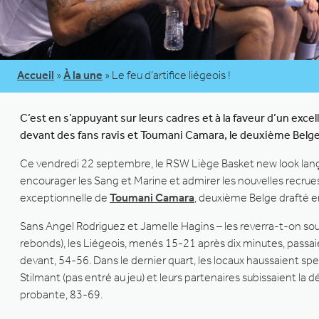
Accueil
»
À la une
»
Le feu d’artifice liégeois !
C’est en s’appuyant sur leurs cadres et à la faveur d’un ex
devant des fans ravis et Toumani Camara, le deuxième Belge
Ce vendredi 22 septembre, le RSW Liège Basket new look lançai
encourager les Sang et Marine et admirer les nouvelles recru
exceptionnelle de
Toumani Camara
, deuxième Belge drafté e
Sans Angel Rodriguez et Jamelle Hagins – les reverra-t-on sous 
rebonds), les Liégeois, menés 15-21 après dix minutes, passaie
devant, 54-56. Dans le dernier quart, les locaux haussaient sp
Stilmant (pas entré au jeu) et leurs partenaires subissaient la 
probante, 83-69.