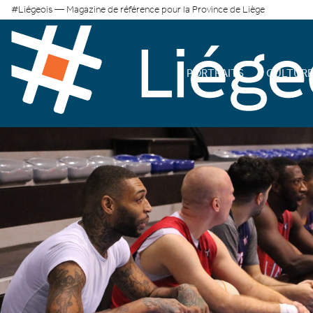
#Liégeois — Magazine de référence pour la Province de Liège
PORTRAITS
CULTUR