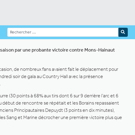
ur saison par une probante victoire contre Mons-Hainaut
ccasion, de nombreux fans avaient fait le déplacement pour
ndredi soir de gala au Country Hall avec la présence
.
e (30 points à 68% aux tirs dont 6 sur 9 derrière l’arc et 6
du début de rencontre se répétait et les Borains repassaient
nciens Principautaires Depuydt (3 points en dix minutes),
ant les Sang et Marine décrocher une première victoire plus que