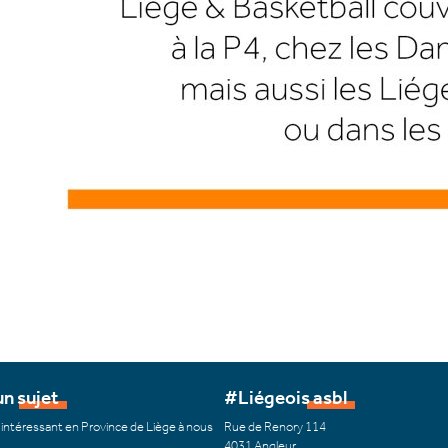
n sujet
#Liégeois asbl
 intéressant en Province de Liège à nous
Rue de Renory 114
4031 Angleur