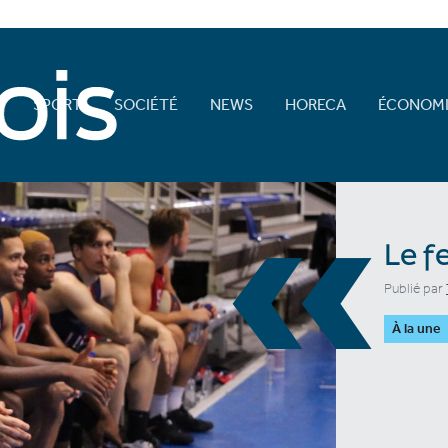
E
SPORT
SOCIÉTÉ
NEWS
HORECA
ÉCONOMI
«
Le fe
Publié par
À la une