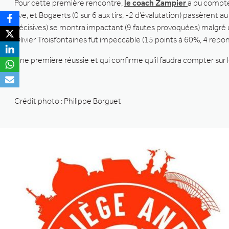
Pour cette première rencontre,
le coach Zampier
a pu compter
five, et Bogaerts (0 sur 6 aux tirs, -2 d’évalutation) passèren
décisives) se montra impactant (9 fautes provoquées) malgré un
Olivier Troisfontaines fut impeccable (15 points à 60%, 4 reb
Une première réussie et qui confirme qu’il faudra compter sur
Crédit photo : Philippe Borguet