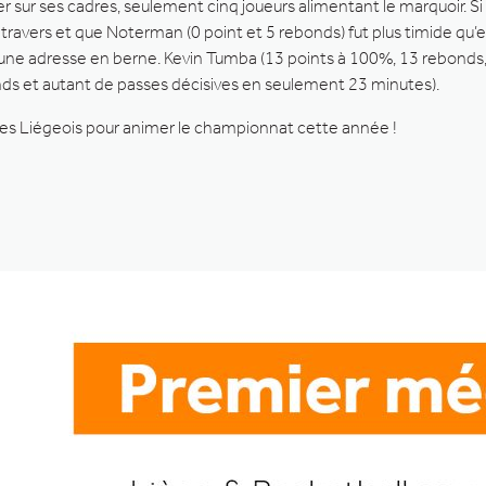
 sur ses cadres, seulement cinq joueurs alimentant le marquoir. Si Ca
t au travers et que Noterman (0 point et 5 rebonds) fut plus timide 
e adresse en berne. Kevin Tumba (13 points à 100%, 13 rebonds, 3 a
onds et autant de passes décisives en seulement 23 minutes).
 les Liégeois pour animer le championnat cette année !