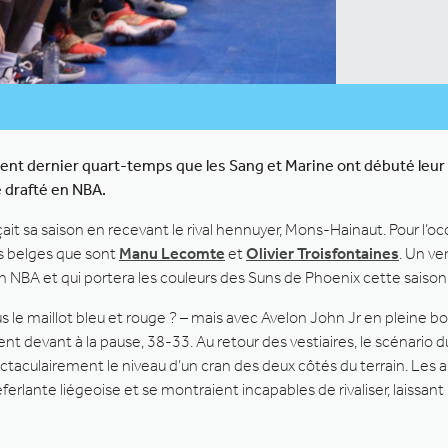
cellent dernier quart-temps que les Sang et Marine ont débuté le
 drafté en NBA.
t sa saison en recevant le rival hennuyer, Mons-Hainaut. Pour l’o
es belges que sont
Manu Lecomte
et
Olivier Troisfontaines
. Un ve
n NBA et qui portera les couleurs des Suns de Phoenix cette saison
le maillot bleu et rouge ? – mais avec Avelon John Jr en pleine bourr
nt devant à la pause, 38-33. Au retour des vestiaires, le scénario 
ectaculairement le niveau d’un cran des deux côtés du terrain. Les a
déferlante liégeoise et se montraient incapables de rivaliser, laiss