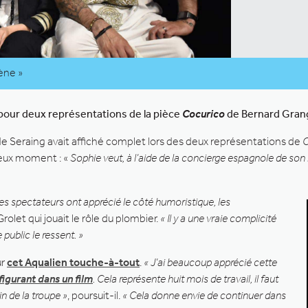
ène »
 pour deux représentations de la pièce
Cocurico
de Bernard Gran
l de Seraing avait affiché complet lors des deux représentations de
C
ureux moment : «
Sophie veut, à l’aide de la concierge espagnole de so
es spectateurs ont apprécié le côté humoristique, les
Grolet qui jouait le rôle du plombier.
« Il y a une vraie complicité
public le ressent. »
ur
cet Aqualien touche-à-tout
.
« J’ai beaucoup apprécié cette
figurant dans un film
. Cela représente huit mois de travail, il faut
in de la troupe »
, poursuit-il.
« Cela donne envie de continuer dans