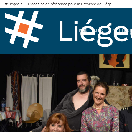
#Liégeois — Magazine de référence pour la Province de Liège
PORTRAITS
CULTUR