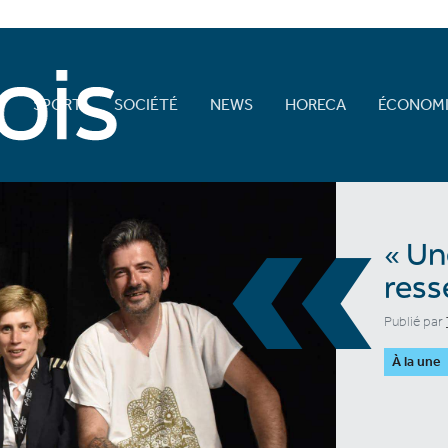
E
SPORT
SOCIÉTÉ
NEWS
HORECA
ÉCONOMI
«
« Un
ress
Publié par
À la une