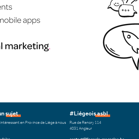
n sujet
#Liégeois asbl
 intéressant en Province de Liège à nous
Rue de Renory 114
4031 Angleur