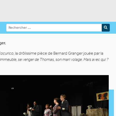
ger.
ocurico
, la drôlissime pièce de Bernard Granger jouée par la
n immeuble, se venger de Thomas, son mari volage. Mais avec qui ?