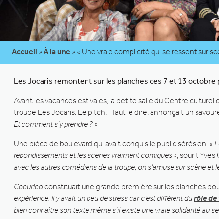
Accueil
»
À la une
»
« Une vraie complicité qui se ressent sur sc
Les Jocaris remontent sur les planches ces 7 et 13 octobre
Avant les vacances estivales, la petite salle du Centre culture
troupe Les Jocaris. Le pitch, il faut le dire, annonçait un savo
Et comment s’y prendre ? »
Une pièce de boulevard qui avait conquis le public sérésien.
« L
rebondissements et les scènes vraiment comiques »
, sourit Yves 
avec les autres comédiens de la troupe, on s’amuse sur scène et le 
Cocurico
constituait une grande première sur les planches po
expérience. Il y avait un peu de stress car c’est différent du
rôle de 
bien connaître son texte même s’il existe une vraie solidarité au se