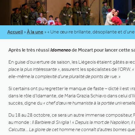
Accueil
»
À la une
»
« Une œuvre brillante, désopilante et d’une 
Après le très réussi
Idomeneo
de Mozart pour lancer cette s
En guise d’ouverture de saison, les Liégeois étaient gâtés av
place la plus intéressante »
, assurent les spécialistes de l’ORW.
«
elle-même la complexité d’une pluralité de points de vue. »
Si certains ont pu regretter le manque de faste – dicté il est v
dans le rôle d’Idamante, de Maria Grazia Schiavo dans celui d’I
succès, digne du
« chef d’œuvre humaniste à la portée universelle
Du 18 au 28 octobre, ce sera un autre immense compositeur, Ross
au monde :
Il Barbiere di Siviglia
! «
Depuis la mort de Napoléon, i
Calcutta… La gloire de cet homme ne connaît d’autres bornes que cell