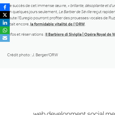
Le succès de cet immense œuvre,
« brillante, désopilante et d’
en quelques jours seulement,
Le Barbier de Séville
reçut rapidem
toute l’Euregio pourront profiter des prouesses vocales de Ruzi
était encore,
la formidable vitalité de l’ORW
.
Infos et réservations :
Il Barbiere di Siviglia | Opéra Royal de
Crédit photo : J. Berger/ORW