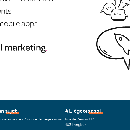
n sujet
#Liégeois asbl
 intéressant en Province de Liège à nous
Rue de Renory 114
4031 Angleur