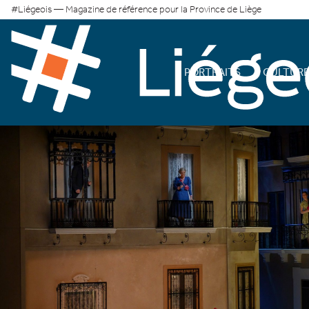
#Liégeois — Magazine de référence pour la Province de Liège
PORTRAITS
CULTUR