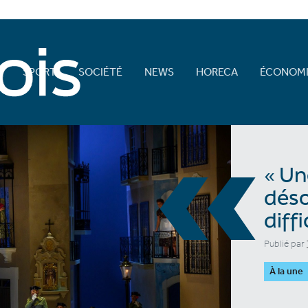
E
SPORT
SOCIÉTÉ
NEWS
HORECA
ÉCONOMI
«
« Un
déso
diff
Publié par
À la une