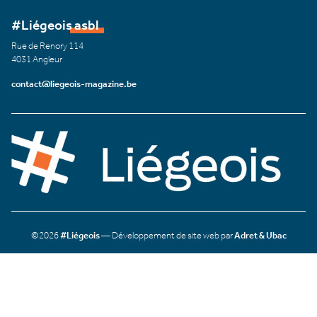
#Liégeois asbl
Rue de Renory 114
4031 Angleur
contact@liegeois-magazine.be
©2026
#Liégeois
— Développement de site web par
Adret & Ubac