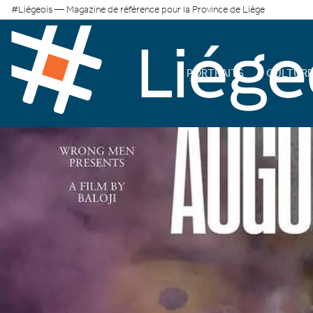
#Liégeois — Magazine de référence pour la Province de Liège
PORTRAITS
CULTUR