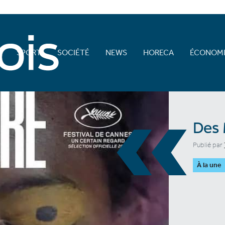
E
SPORT
SOCIÉTÉ
NEWS
HORECA
ÉCONOMI
«
Des 
Publié par
À la une