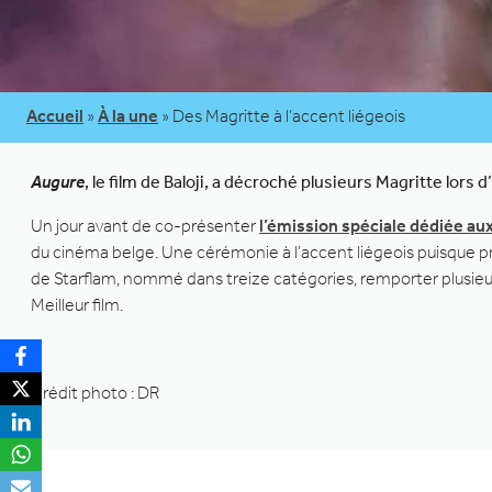
Accueil
»
À la une
»
Des Magritte à l’accent liégeois
Augure
, le film de Baloji, a décroché plusieurs Magritte lor
Un jour avant de co-présenter
l’émission spéciale dédiée au
du cinéma belge. Une cérémonie à l’accent liégeois puisque p
de Starflam, nommé dans treize catégories, remporter plusieu
Meilleur film.
Crédit photo : DR