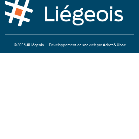
©2026
#Liégeois
— Développement de site web par
Adret & Ubac