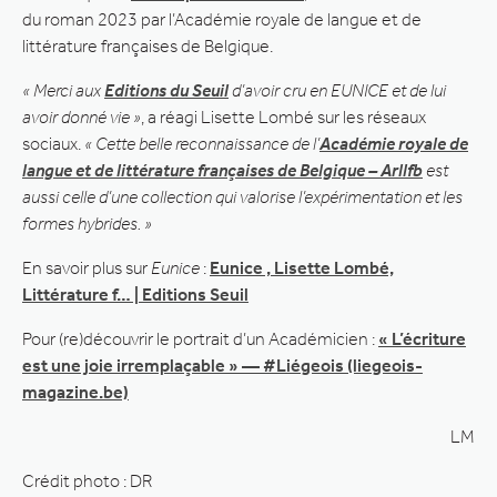
du roman 2023 par l’Académie royale de langue et de
littérature françaises de Belgique.
« Merci aux
Editions du Seuil
d’avoir cru en EUNICE et de lui
avoir donné vie »
, a réagi Lisette Lombé sur les réseaux
sociaux.
« Cette belle reconnaissance de l’
Académie royale de
langue et de littérature françaises de Belgique – Arllfb
est
aussi celle d’une collection qui valorise l’expérimentation et les
formes hybrides. »
En savoir plus sur
Eunice
:
Eunice , Lisette Lombé,
Littérature f… | Editions Seuil
Pour (re)découvrir le portrait d’un Académicien :
« L’écriture
est une joie irremplaçable » — #Liégeois (liegeois-
magazine.be)
LM
Crédit photo : DR