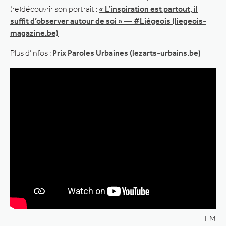
(re)découvrir son portrait :
« L’inspiration est partout, il
suffit d’observer autour de soi » — #Liégeois (liegeois-
magazine.be)
Plus d’infos :
Prix Paroles Urbaines (lezarts-urbains.be)
LM