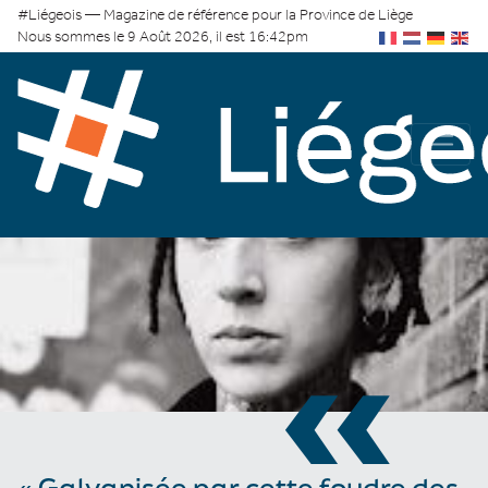
#Liégeois — Magazine de référence pour la Province de Liège
Nous sommes le 9 Août 2026, il est 16:42pm
«
« Galvanisée par cette foudre des