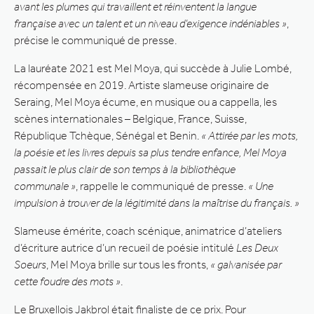
avant les plumes qui travaillent et réinventent la langue
française avec un talent et un niveau d’exigence indéniables »
,
précise le communiqué de presse.
La lauréate 2021 est Mel Moya, qui succède à Julie Lombé,
récompensée en 2019. Artiste slameuse originaire de
Seraing, Mel Moya écume, en musique ou a cappella, les
scènes internationales – Belgique, France, Suisse,
République Tchèque, Sénégal et Benin.
« Attirée par les mots,
la poésie et les livres depuis sa plus tendre enfance, Mel Moya
passait le plus clair de son temps à la bibliothèque
communale »
, rappelle le communiqué de presse.
« Une
impulsion à trouver de la légitimité dans la maîtrise du français. »
Slameuse émérite, coach scénique, animatrice d’ateliers
d’écriture autrice d’un recueil de poésie intitulé
Les Deux
Soeurs
, Mel Moya brille sur tous les fronts,
« galvanisée par
cette foudre des mots »
.
Le Bruxellois Jakbrol était finaliste de ce prix. Pour