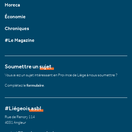
Horeca
Économie
Chroniques
#Le Magazine
Soumettre un sujet
Vous avez un sujet intéressant en Province de Liège à nous soumettre ?
Complétez le
formulaire
.
#Liégeois asbl
Rue de Renory 114
4031 Angleur