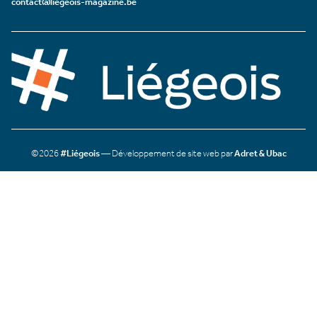
contact@liegeois-magazine.be
©2026
#Liégeois
— Développement de site web par
Adret & Ubac