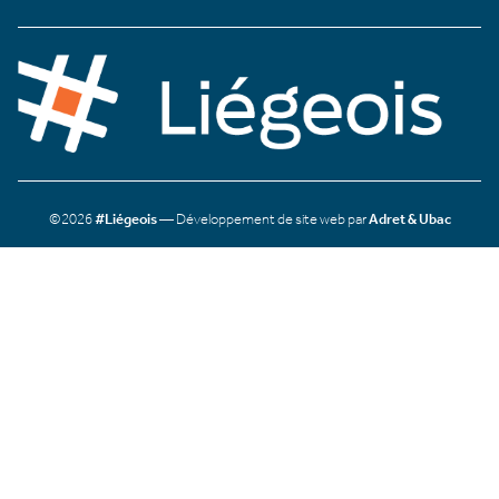
©2026
#Liégeois
— Développement de site web par
Adret & Ubac