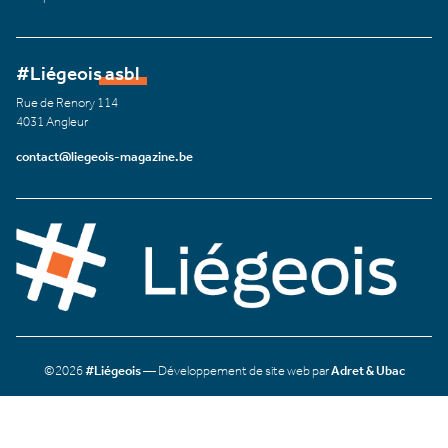
#Liégeois asbl
Rue de Renory 114
4031 Angleur
contact@liegeois-magazine.be
©2026
#Liégeois
— Développement de site web par
Adret & Ubac