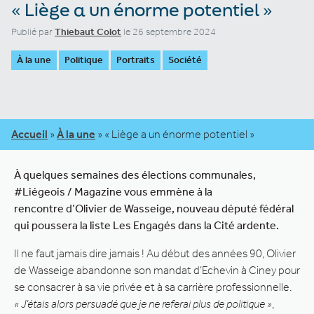
« Liège a un énorme potentiel »
Publié par
Thiebaut Colot
le 26 septembre 2024
À la une
Politique
Portraits
Société
Accueil
»
À la une
»
« Liège a un énorme potentiel »
À quelques semaines des élections communales,
#Liégeois / Magazine vous emmène à la
rencontre
d’Olivier de Wasseige, nouveau député fédéral
qui poussera la liste Les Engagés dans la Cité ardente.
Il ne faut jamais dire jamais ! Au début des années 90, Olivier
de Wasseige abandonne son mandat d’Echevin à Ciney pour
se consacrer à sa vie privée et à sa carrière professionnelle.
« J’étais alors persuadé que je ne referai plus de politique »
,