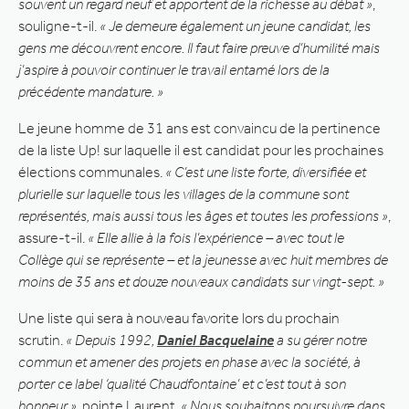
souvent un regard neuf et apportent de la richesse au débat »
,
souligne-t-il.
« Je demeure également un jeune candidat, les
gens me découvrent encore. Il faut faire preuve d’humilité mais
j’aspire à pouvoir continuer le travail entamé lors de la
précédente mandature. »
Le jeune homme de 31 ans est convaincu de la pertinence
de la liste Up! sur laquelle il est candidat pour les prochaines
élections communales.
« C’est une liste forte, diversifiée et
plurielle sur laquelle tous les villages de la commune sont
représentés, mais aussi tous les âges et toutes les professions »
,
assure-t-il.
« Elle allie à la fois l’expérience – avec tout le
Collège qui se représente – et la jeunesse avec huit membres de
moins de 35 ans et douze nouveaux candidats sur vingt-sept. »
Une liste qui sera à nouveau favorite lors du prochain
scrutin.
« Depuis 1992,
Daniel Bacquelaine
a su gérer notre
commun et amener des projets en phase avec la société, à
porter ce label ‘qualité Chaudfontaine’ et c’est tout à son
honneur »
, pointe Laurent.
« Nous souhaitons poursuivre dans