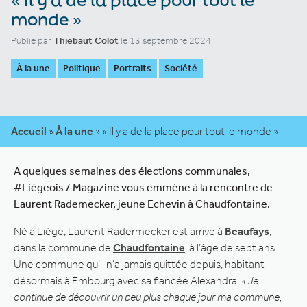
monde »
Publié par
Thiebaut Colot
le 13 septembre 2024
À la une
Politique
Portraits
Société
Accueil
»
À la une
»
« Il y a de la place pour tout le monde »
A quelques semaines des élections communales,
#Liégeois / Magazine vous emmène à la rencontre de
Laurent Rademecker, jeune Echevin à Chaudfontaine.
Né à Liège, Laurent Radermecker est arrivé à
Beaufays
,
dans la commune de
Chaudfontaine
, à l’âge de sept ans.
Une commune qu’il n’a jamais quittée depuis, habitant
désormais à Embourg avec sa fiancée Alexandra.
« Je
continue de découvrir un peu plus chaque jour ma commune,