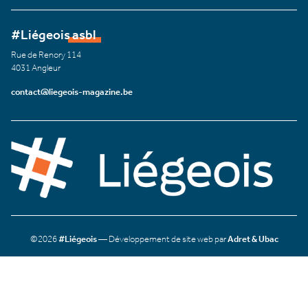
#Liégeois asbl
Rue de Renory 114
4031 Angleur
contact@liegeois-magazine.be
©2026
#Liégeois
— Développement de site web par
Adret & Ubac