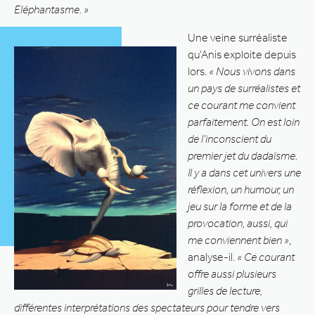
Eléphantasme. »
Une veine surréaliste
qu’Anis exploite depuis
lors.
« Nous vivons dans
un pays de surréalistes et
ce courant me convient
parfaitement. On est loin
de l’inconscient du
premier jet du dadaïsme.
Il y a dans cet univers une
réflexion, un humour, un
jeu sur la forme et de la
provocation, aussi, qui
me conviennent bien »
,
analyse-il.
« Ce courant
offre aussi plusieurs
grilles de lecture,
différentes interprétations des spectateurs pour tendre vers