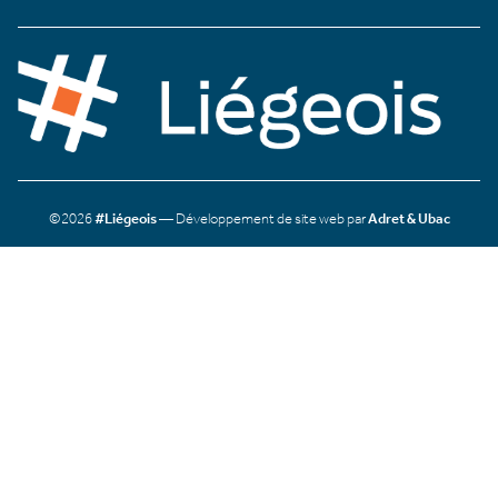
©2026
#Liégeois
— Développement de site web par
Adret & Ubac