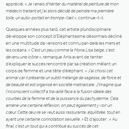
apprécié.
« Je venais d’hériter du matériel de peinture de mon
médecin traitant et j’ai alors décidé de peindre ma première
toile, un auto-portait en trompe-l’œil »
, continue-t-il.
Quelques années plus tard, cet artiste pluridisciplinaire
développe son concept d’Eléphantasme désormais décliné
en une multitude de versions et connu par-delà les mers et
les océans.
« C’est un peu comme la Mona Lisa belge, c’est
devenu une icône »
, remarque Anis avant de tenter
d’expliquer le succès rencontré par sa création mêlant un
corps de femme et une tête d’éléphant.
« J’ai choisi cet
animal car il présente un subtil mélange de sagesse, de force et
de beauté et est organisé en société matriarcale. J’imagine que
l’inconscient collectif a travaillé face à la fusion idéale des
courbes de la femme et de la puissance du pachyderme. Cela
amène une certaine réflexion, on peut également y voir un
cœur. Cette œuvre se veut aussi rassurante, équilibrée, tout en
ayant une certaine connotation sexuelle. »
Et d’ajouter :
« Au
final, c’est un tout qui a contribué au succès de cet