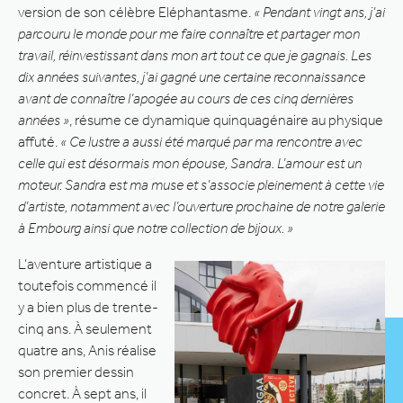
version de son célèbre Eléphantasme.
« Pendant vingt ans, j’ai
parcouru le monde pour me faire connaître et partager mon
travail, réinvestissant dans mon art tout ce que je gagnais. Les
dix années suivantes, j’ai gagné une certaine reconnaissance
avant de connaître l’apogée au cours de ces cinq dernières
années »
, résume ce dynamique quinquagénaire au physique
affuté.
« Ce lustre a aussi été marqué par ma rencontre avec
celle qui est désormais mon épouse, Sandra. L’amour est un
moteur. Sandra est ma muse et s’associe pleinement à cette vie
d’artiste, notamment avec l’ouverture prochaine de notre galerie
à Embourg ainsi que notre collection de bijoux. »
L’aventure artistique a
toutefois commencé il
y a bien plus de trente-
cinq ans. À seulement
quatre ans, Anis réalise
son premier dessin
concret. À sept ans, il