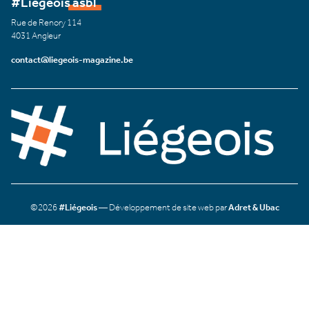
#Liégeois asbl
Rue de Renory 114
4031 Angleur
contact@liegeois-magazine.be
©2026
#Liégeois
— Développement de site web par
Adret & Ubac