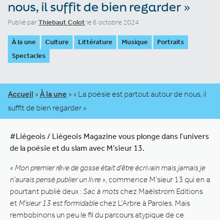
nous, il suffit de bien regarder »
Publié par
Thiebaut Colot
le 6 octobre 2024
À la une
Culture
Littérature
Musique
Portraits
Spectacles
Accueil
»
À la une
»
« La poésie est partout autour de nous, il
suffit de bien regarder »
#Liégeois / Liégeois Magazine vous plonge dans l’univers
de la poésie et du slam avec M’sieur 13.
« Mon premier rêve de gosse était d’être écrivain mais jamais je
n’aurais pensé publier un livre »
, commence M’sieur 13 qui en a
pourtant publié deux :
Sac à mots
chez Maëlstrom Editions
et
M’sieur 13 est formidable
chez L’Arbre à Paroles. Mais
rembobinons un peu le fil du parcours atypique de ce