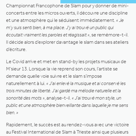
Championnat Francophone de Slam pour y donner de mini-
concerts entre les micros ouverts, il découvre une discipline
et une atmosphère qui le séduisent immédiatement.
« Je
m’y suis senti bien, à ma place. J’y ai trouvé un public qui
écoutait vraiment les paroles et réagissait »
, se remémore-t-il.
Il décide alors d’explorer davantage le slam dans ses ateliers
d’écriture.
Le Covid arrive et met en stand-by les projets musicaux de
M’sieur 13. Lorsque la vie reprend son cours, l’artiste se
demande quelle voie suivre et le slam s’impose
naturellement à lui.
« J’ai enlevé la musique et ai conservé les
trois minutes de liberté. J’ai gardé ma mélodie naturelle et la
sonorité des mots »
, analyse-t-il.
« J’ai trouvé mon style, un
public et une atmosphère bienveillante dans laquelle je me sens
bien. »
Rapidement, le succès est au rendez-vous avec une victoire
au Festival International de Slam à Trieste ainsi que plusieurs