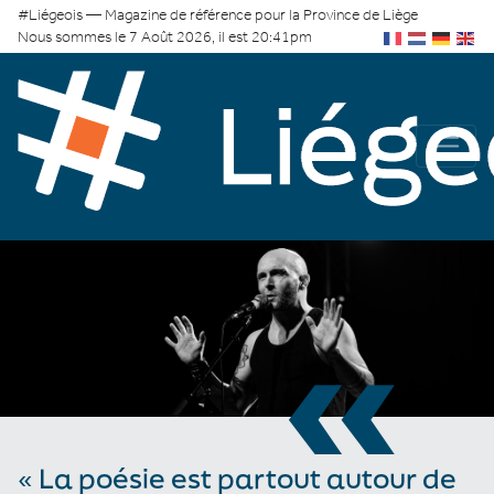
#Liégeois — Magazine de référence pour la Province de Liège
Nous sommes le 7 Août 2026, il est 20:41pm
«
« La poésie est partout autour de