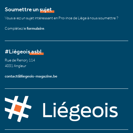
Soumettre un sujet
Vous avez un sujet intéressant en Province de Liège à nous soumettre ?
Complétez le
formulaire
.
#Liégeois asbl
Rue de Renory 114
4031 Angleur
contact@liegeois-magazine.be