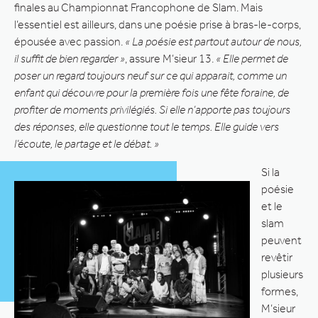
finales au Championnat Francophone de Slam. Mais
l’essentiel est ailleurs, dans une poésie prise à bras-le-corps,
épousée avec passion.
« La poésie est partout autour de nous,
il suffit de bien regarder »
, assure M’sieur 13.
« Elle permet de
poser un regard toujours neuf sur ce qui apparait, comme un
enfant qui découvre pour la première fois une fête foraine, de
profiter de moments privilégiés. Si elle n’apporte pas toujours
des réponses, elle questionne tout le temps. Elle guide vers
l’écoute, le partage et le débat. »
Si la
poésie
et le
slam
peuvent
revêtir
plusieurs
formes,
M’sieur