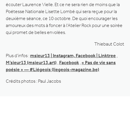
écouter Laurence Vielle. Et ce ne sera rien de moins que la
Poétesse Nationale Lisette Lombé qui sera reçue pour la
deuxième séance, ce 10 octobre. De quoi encourager les
amoureux des mots à foncer à l’Atelier Rock pour une soirée
qui promet de belles envolées.
Thiebaut Colot
Plus d’infos :
msieur13 | Instagram, Facebook | Linktree
,
M’sieur13 (msieur13.art)
,
Facebook
,
« Pas de vie sans
poésie » — #Liégeois (liegeois-magazine.be)
Crédits photos : Paul Jacobs