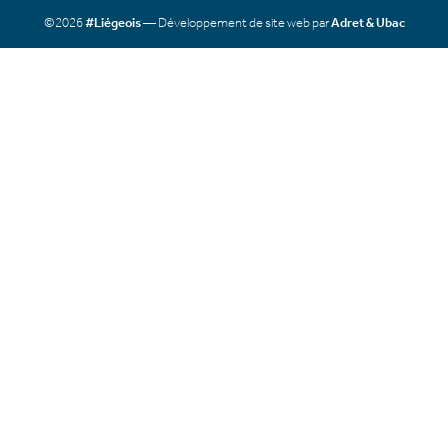
©2026
#Liégeois
— Développement de site web par
Adret & Ubac