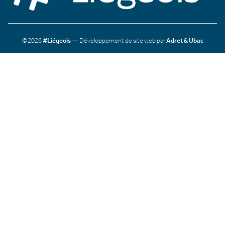
©2026
#Liégeois
— Développement de site web par
Adret & Ubac