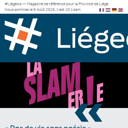
#Liégeois — Magazine de référence pour la Province de Liège
Nous sommes le 9 Août 2026, il est 10:14am
«
« Pas de vie sans poésie »