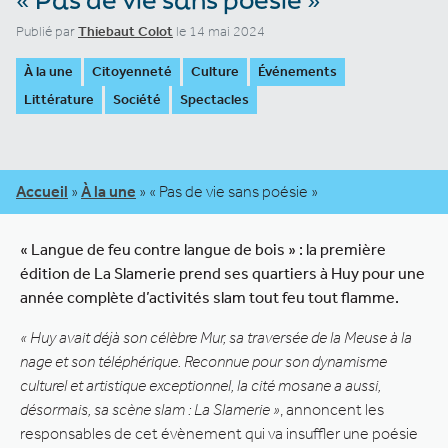
Publié par
Thiebaut Colot
le 14 mai 2024
À la une
Citoyenneté
Culture
Événements
Littérature
Société
Spectacles
Accueil
»
À la une
»
« Pas de vie sans poésie »
« Langue de feu contre langue de bois » : la première
édition de La Slamerie prend ses quartiers à Huy pour une
année complète d’activités slam tout feu tout flamme.
« Huy avait déjà son célèbre Mur, sa traversée de la Meuse à la
nage et son téléphérique. Reconnue pour son dynamisme
culturel et artistique exceptionnel, la cité mosane a aussi,
désormais, sa scène slam : La Slamerie »
, annoncent les
responsables de cet évènement qui va insuffler une poésie