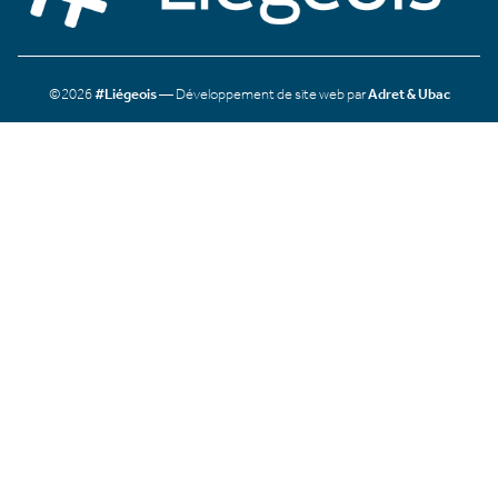
©2026
#Liégeois
— Développement de site web par
Adret & Ubac