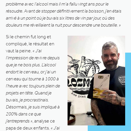
problème avec l’alcool mais il m’a fallu vingt ans pour le
résoudre. Avant de stopper définitivement la boisson, j’en étais
arrivé à un point où je buvais six litres de vin par jour, où des
douleurs me réveillaient la nuit pour descendre une bouteille. »
Si le chemin fut long et
compliqué, le résultat en
vaut la peine.
« J’ai
l’impression de revivre depuis
que je ne bois plus. L’alcool
endort le cerveau, or j’ai un
cerveau qui tourne à 1000 à
l’heure avec toujours plein de
projets en tête. Quand je
buvais, je procrastinais.
Désormais, je suis impliqué à
200% dans ce que
j’entreprends »
, analyse ce
papa de deux enfants.
« J’ai