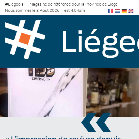
#Liégeois — Magazine de référence pour la Province de Liège
Nous sommes le 8 Août 2026, il est 4:04am
«
« L’impression de revivre depuis