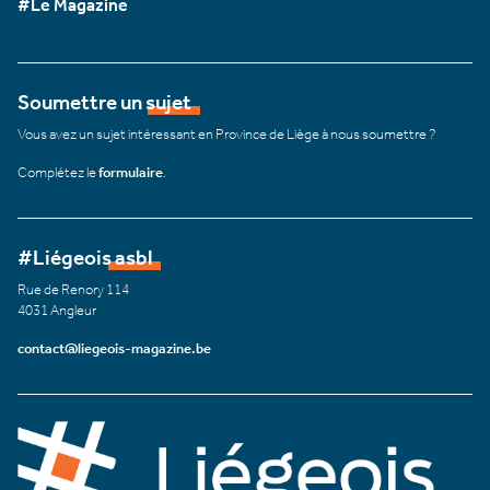
#Le Magazine
Soumettre un sujet
Vous avez un sujet intéressant en Province de Liège à nous soumettre ?
Complétez le
formulaire
.
#Liégeois asbl
Rue de Renory 114
4031 Angleur
contact@liegeois-magazine.be