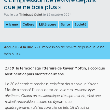
que je ne bois plus »
Publié par
Thiebaut Colot
le 12 octobre 2024
À la une
Culture
Littérature
Santé
Société
Accueil
»
À la une
»
« L’impression de revivre depuis que je ne
bois plus »
1758
: le témoignage littéraire de Xavier Mottin, alcoolique
abstinent depuis bientôt deux ans.
Le 20 décembre prochain, cela fera deux ans que Xavier
Mottin a chassé l’alcool de sa vie.
« Je suis un alcoolique
abstinent. Quand on est alcoolique, c’est pour la vie, c’est une
maladie incurable »
, assure ce dynamique
quadragénaire.
« J’ai eu conscience très tôt d’avoir un