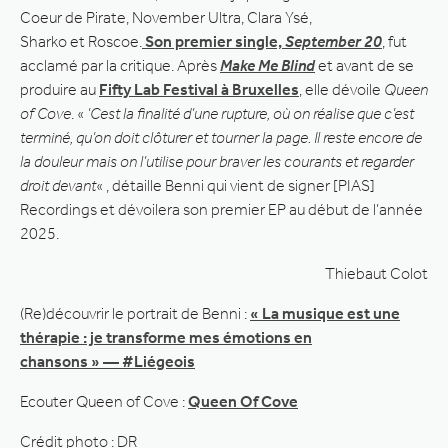
Coeur de Pirate, November Ultra, Clara Ysé,
Sharko et Roscoe.
Son premier single,
September 20
, fut
acclamé par la critique. Après
Make Me Blind
et avant de se
produire au
Fifty Lab Festival à Bruxelles
, elle dévoile
Queen
of Cove
. «
’Cest la finalité d’une rupture, où on réalise que c’est
terminé, qu’on doit clôturer et tourner la page. Il reste encore de
la douleur mais on l’utilise pour braver les courants et regarder
droit devant
« , détaille Benni qui vient de signer [PIAS]
Recordings et dévoilera son premier EP au début de l’année
2025.
Thiebaut Colot
(Re)découvrir le portrait de Benni :
« La musique est une
thérapie : je transforme mes émotions en
chansons » — #Liégeois
Ecouter Queen of Cove :
Queen Of Cove
Crédit photo : DR