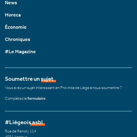
News
Horeca
Économie
Chroniques
#Le Magazine
Soumettre un sujet
Vous avez un sujet intéressant en Province de Liège à nous soumettre ?
Complétez le
formulaire
.
#Liégeois asbl
Rue de Renory 114
4031 Angleur