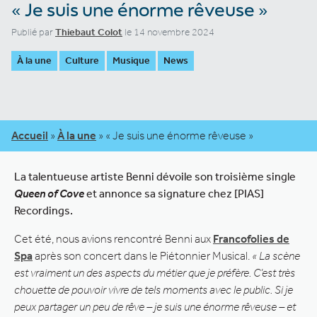
« Je suis une énorme rêveuse »
Publié par
Thiebaut Colot
le 14 novembre 2024
À la une
Culture
Musique
News
Accueil
»
À la une
»
« Je suis une énorme rêveuse »
La talentueuse artiste Benni dévoile son troisième single
Queen of Cove
et annonce sa signature chez [PIAS]
Recordings.
Cet été, nous avions rencontré Benni aux
Francofolies de
Spa
après son concert dans le Piétonnier Musical.
« La scène
est vraiment un des aspects du métier que je préfère. C’est très
chouette de pouvoir vivre de tels moments avec le public. Si je
peux partager un peu de rêve – je suis une énorme rêveuse – et