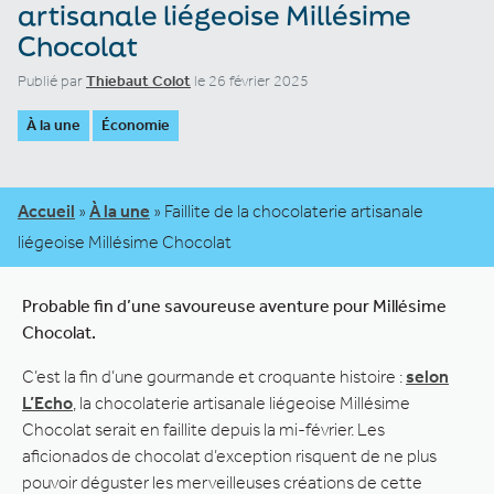
artisanale liégeoise Millésime
Chocolat
Publié par
Thiebaut Colot
le 26 février 2025
À la une
Économie
Accueil
»
À la une
»
Faillite de la chocolaterie artisanale
liégeoise Millésime Chocolat
Probable
fin d’une savoureuse aventure pour Millésime
Chocolat.
C’est la fin d’une gourmande et croquante histoire :
selon
L’Echo
, la chocolaterie artisanale liégeoise Millésime
Chocolat serait en faillite depuis la mi-février. Les
aficionados de chocolat d’exception risquent de ne plus
pouvoir déguster les merveilleuses créations de cette