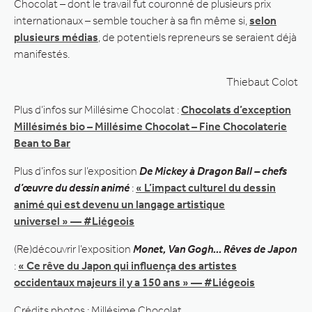
Chocolat – dont le travail fut couronné de plusieurs prix
internationaux – semble toucher à sa fin même si,
selon
plusieurs médias
, de potentiels repreneurs se seraient déjà
manifestés.
Thiebaut Colot
Plus d’infos sur Millésime Chocolat :
Chocolats d’exception
Millésimés bio – Millésime Chocolat – Fine Chocolaterie
Bean to Bar
Plus d’infos sur l’exposition
De Mickey à Dragon Ball – chefs
d’œuvre du dessin animé
:
« L’impact culturel du dessin
animé qui est devenu un langage artistique
universel » — #Liégeois
(Re)découvrir l’exposition
Monet, Van Gogh… Rêves de Japon
:
« Ce rêve du Japon qui influença des artistes
occidentaux majeurs il y a 150 ans » — #Liégeois
Crédits photos : Millésime Chocolat