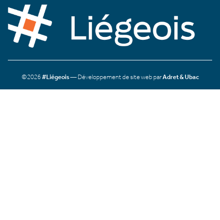
©2026
#Liégeois
— Développement de site web par
Adret & Ubac