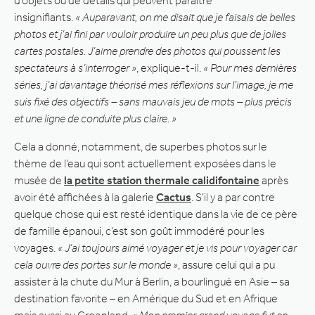
d’objets ou de détails qui peuvent paraître
insignifiants.
« Auparavant, on me disait que je faisais de belles
photos et j’ai fini par vouloir produire un peu plus que de jolies
cartes postales. J’aime prendre des photos qui poussent les
spectateurs à s’interroger »
, explique-t-il.
« Pour mes dernières
séries, j’ai davantage théorisé mes réflexions sur l’image, je me
suis fixé des objectifs – sans mauvais jeu de mots – plus précis
et une ligne de conduite plus claire. »
Cela a donné, notamment, de superbes photos sur le
thème de l’eau qui sont actuellement exposées dans le
musée de
la petite station thermale calidifontaine
après
avoir été affichées à la galerie
Cactus
. S’il y a par contre
quelque chose qui est resté identique dans la vie de ce père
de famille épanoui, c’est son goût immodéré pour les
voyages.
« J’ai toujours aimé voyager et je vis pour voyager car
cela ouvre des portes sur le monde »
, assure celui qui a pu
assister à la chute du Mur à Berlin, a bourlingué en Asie – sa
destination favorite – en Amérique du Sud et en Afrique