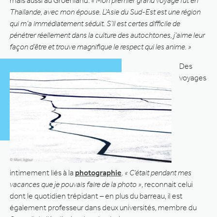
mais aussi au Groenland.
« Mon premier grand voyage fut en
Thaïlande, avec mon épouse. L’Asie du Sud-Est est une région
qui m’a immédiatement séduit. S’il est certes difficile de
pénétrer réellement dans la culture des autochtones, j’aime leur
façon d’être et trouve magnifique le respect qui les anime. »
Des
voyages
intimement liés à la
photographie
.
« C’était pendant mes
vacances que je pouvais faire de la photo »
, reconnait celui
dont le quotidien trépidant – en plus du barreau, il est
également professeur dans deux universités, membre du