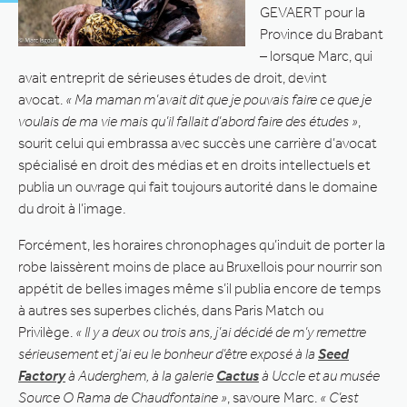
GEVAERT pour la
Province du Brabant
– lorsque Marc, qui
avait entreprit de sérieuses études de droit, devint
avocat.
« Ma maman m’avait dit que je pouvais faire ce que je
voulais de ma vie mais qu’il fallait d’abord faire des études »
,
sourit celui qui embrassa avec succès une carrière d’avocat
spécialisé en droit des médias et en droits intellectuels et
publia un ouvrage qui fait toujours autorité dans le domaine
du droit à l’image.
Forcément, les horaires chronophages qu’induit de porter la
robe laissèrent moins de place au Bruxellois pour nourrir son
appétit de belles images même s’il publia encore de temps
à autres ses superbes clichés, dans Paris Match ou
Privilège.
« Il y a deux ou trois ans, j’ai décidé de m’y remettre
sérieusement et j’ai eu le bonheur d’être exposé à la
Seed
Factory
à Auderghem, à la galerie
Cactus
à Uccle et au musée
Source O Rama de Chaudfontaine »
, savoure Marc.
« C’est