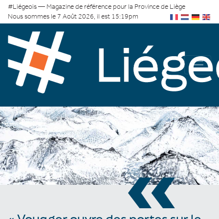
#Liégeois — Magazine de référence pour la Province de Liège
Nous sommes le 7 Août 2026, il est 15:19pm
«
« Voyager ouvre des portes sur le