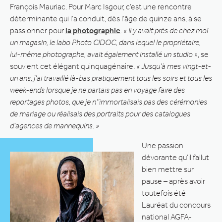
François Mauriac. Pour Marc Isgour, c’est une rencontre
déterminante qui l’a conduit, dès l’âge de quinze ans, à se
passionner pour
la photographie
.
« Il y avait près de chez moi
un magasin, le labo Photo CIDOC, dans lequel le propriétaire,
lui-même photographe, avait également installé un studio »
, se
souvient cet élégant quinquagénaire.
« Jusqu’à mes vingt-et-
un ans, j’ai travaillé là-bas pratiquement tous les soirs et tous les
week-ends lorsque je ne partais pas en voyage faire des
reportages photos, que je n’’immortalisais pas des cérémonies
de mariage ou réalisais des portraits pour des catalogues
d’agences de mannequins. »
Une passion
dévorante qu’il fallut
bien mettre sur
pause – après avoir
toutefois été
Lauréat du concours
national AGFA-