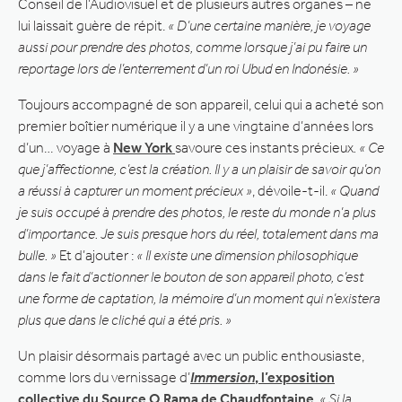
Conseil de l’Audiovisuel et de plusieurs autres organes – ne
lui laissait guère de répit.
« D’une certaine manière, je voyage
aussi pour prendre des photos, comme lorsque j’ai pu faire un
reportage lors de l’enterrement d’un roi Ubud en Indonésie. »
Toujours accompagné de son appareil, celui qui a acheté son
premier boîtier numérique il y a une vingtaine d’années lors
d’un… voyage à
New York
savoure ces instants précieux
. « Ce
que j’affectionne, c’est la création. Il y a un plaisir de savoir qu’on
a réussi à capturer un moment précieux »
, dévoile-t-il.
« Quand
je suis occupé à prendre des photos, le reste du monde n’a plus
d’importance. Je suis presque hors du réel, totalement dans ma
bulle. »
Et d’ajouter :
« Il existe une dimension philosophique
dans le fait d’actionner le bouton de son appareil photo, c’est
une forme de captation, la mémoire d’un moment qui n’existera
plus que dans le cliché qui a été pris. »
Un plaisir désormais partagé avec un public enthousiaste,
comme lors du vernissage d’
Immersion
, l’exposition
collective du Source O Rama de Chaudfontaine
.
« Si la