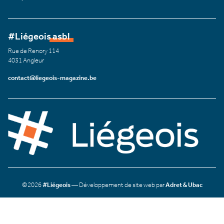
#Liégeois asbl
Rue de Renory 114
4031 Angleur
contact@liegeois-magazine.be
©2026
#Liégeois
— Développement de site web par
Adret & Ubac