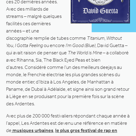
ces 20 dernières années.
Avec des milliards de
streams – malgré quelques
facilités ces dernières
années – et une
discographie remplie de tubes comme
Titanium
,
Without
You
,
I Gotta Feeling
ou encore
I’m Good (Blue)
, David Guetta –
qui avait raison de penser que
The World is Mine
– a collaboré
avec Rihanna, Sia, The Black Eyed Peas et bien
d’autres. Considéré comme l’un des meilleurs deejays au
monde, le Frenchie électrise les plus grandes scènes du
monde entier, d’Ibiza à Los Angeles, de Manhattan à
Paname, de Dubaï à Adélaïde, et signe ainsi son grand retour
à Liège en se produisant pour la première fois sur la scène
des Ardentes.
Avec plus de 200 000 festivaliers répondant chaque année à
l’appel, Les Ardentes est devenu une référence en matière
de
musiques urbaines
,
le plus gros festival de rap en