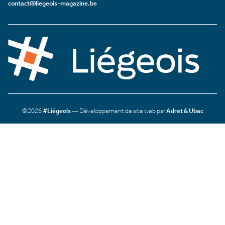
contact@liegeois-magazine.be
©2026
#Liégeois
— Développement de site web par
Adret & Ubac