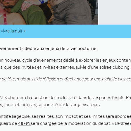
ivre la nuit »
’événements dédié aux enjeux de la vie nocturne.
 un nouveau cycle d’évènements dédié à explorer les enjeux conte
si que des invitées et invités externes, suivie d’une soirée clubbing.
 de fête, mais aussi de réflexion et d’échange pour une nightlife plus co
LK abordera la question de l’inclusivité dans les espaces festifs. P
bres et inclusifs, sera invité par les organisateurs.
ghtlife liégeoise, ses réalités, son impact et ses limites sera abord
gueiro de
48FM
sera chargée de la modération du débat.
« L’entrée