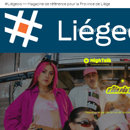
#Liégeois — Magazine de référence pour la Province de Liège
PORTRAITS
CULTUR