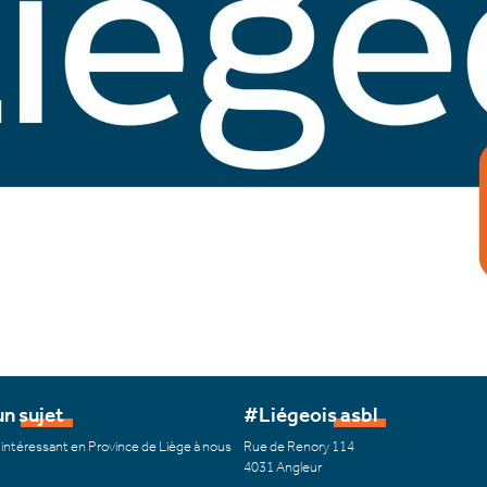
n sujet
#Liégeois asbl
 intéressant en Province de Liège à nous
Rue de Renory 114
4031 Angleur