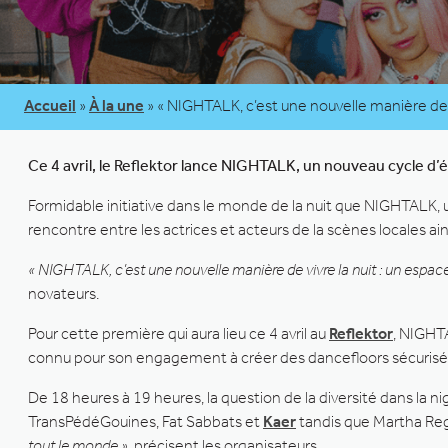
Accueil
»
À la une
»
« NIGHTALK, c’est une nouvelle manière de v
Ce 4 avril, le Reflektor lance NIGHTALK, un nouveau cycle d
Formidable initiative dans le monde de la nuit que NIGHTALK,
rencontre entre les actrices et acteurs de la scènes locales ain
« NIGHTALK, c’est une nouvelle manière de vivre la nuit : un espace
novateurs.
Pour cette première qui aura lieu ce 4 avril au
Reflektor
, NIGHTA
connu pour son engagement à créer des dancefloors sécurisés, li
De 18 heures à 19 heures, la question de la diversité dans la ni
TransPédéGouines, Fat Sabbats et
Kaer
tandis que Martha Re
tout le monde »
, précisent les organisateurs.