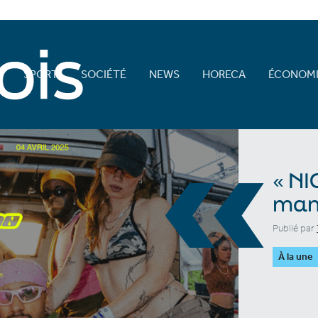
E
SPORT
SOCIÉTÉ
NEWS
HORECA
ÉCONOMI
«
« NI
mani
Publié par
À la une