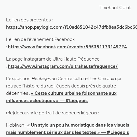
Thiebaut Colot
Le lien des préventes :
https://shop.paylogic.com/f10ad851042c47dfb8ea5dc6bc6
Le lien de l’événement Facebook
:
https://www.facebook.com/events/595351173149724
La page Instagram de Ultra Haute Fréquence
:
https://www.instagram.com/ultrahautefrequence/
L’exposition
Héritages
au Centre culturel Les Chiroux qui
retrace l’histoire du rap liégeois depuis près de quatre
décennies :
« Cette culture urbaine foisonnante aux
influences éclectiques » — #Liégeois
(Re)découvrir le portrait de rappeurs liégeois :
Hobiwan :
« Un style un peu humoristique dans les visuels
mais humblement sérieux dans les textes » — #Liégeois