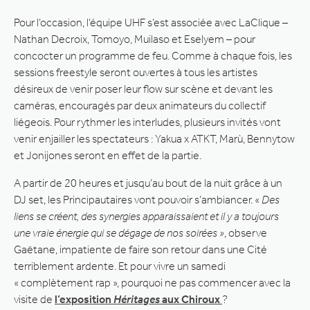
Pour l’occasion, l’équipe UHF s’est associée avec LaClique –
Nathan Decroix, Tomoyo, Muilaso et Eselyem – pour
concocter un programme de feu. Comme à chaque fois, les
sessions freestyle seront ouvertes à tous les artistes
désireux de venir poser leur flow sur scène et devant les
caméras, encouragés par deux animateurs du collectif
liégeois. Pour rythmer les interludes, plusieurs invités vont
venir enjailler les spectateurs : Yakua x ATKT, Marù, Bennytow
et Jonijones seront en effet de la partie.
A partir de 20 heures et jusqu’au bout de la nuit grâce à un
DJ set, les Principautaires vont pouvoir s’ambiancer. «
Des
liens se créent, des synergies apparaissaient et il y a toujours
une vraie énergie qui se dégage de nos soirées »
, observe
Gaëtane, impatiente de faire son retour dans une Cité
terriblement ardente. Et pour vivre un samedi
« complètement rap », pourquoi ne pas commencer avec la
visite de
l’exposition
Héritages
aux Chiroux
?