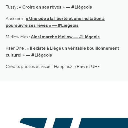
Tussy :
« Croire en ses rêves » — #Liégeois
Absolem :
« Une ode à la liberté et une incitation à
poursuivre ses rêves » — #Liégeois
Mellow Max :
Ainsi marche Mellow — #Liégeois
Kaer One :
« Il existe à Liège un véritable bouillonnement
culturel » — #Liégeois
Crédits photos et visuel : Happins2, 7Raw et UHF