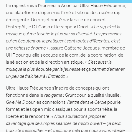
Le rap est mis à l’honneur à Arlon par Ultra Haute Fréquence,
une plateforme d’open mic filmé et vitrine de la scène rap
émergente. Un projet porté par la salle de concert
l’Entrepôt, le DJ Ganjo et le rappeur Doodi.
« Le rap, c’est la
musique qui me touche le plus par sa diversité. Les personnes
qui en écoutent ou le pratiquent sont toutes différentes, c’est
une richesse énorme »
, assure Gaëtane Jacques, membre de
UHF pour qui elle s’occupe de la com’, de la coordination, de
la sélection et de la direction artistique.
« C’est aussi la
musique la plus écoutée par la jeunesse et ça permet d’amener
un peu de fraîcheur à l’Entrepôt. »
Ultra Haute Fréquence s’inspire de concepts qui ont
fonctionné dans le
rap game
:
Grünt
pour la qualité visuelle,
Give Me 5
pour les connexions,
Rentre dans le Cercle
pour le
format et les open mic classiques pour la spontanéité, la
liberté et la rencontre.
« Nous souhaitions proposer
davantage que de simples séances de micro ouvert – ça peut
trop vite s’essouffler – et c’est pour cela que nous avons intégré