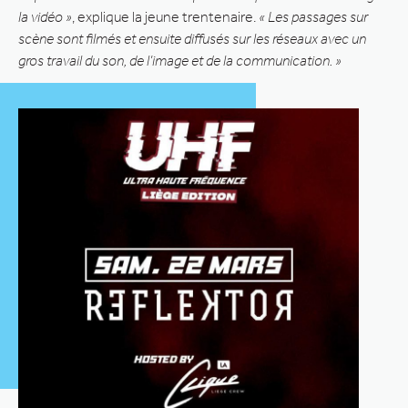
la vidéo »
, explique la jeune trentenaire.
« Les passages sur
scène sont filmés et ensuite diffusés sur les réseaux avec un
gros travail du son, de l’image et de la communication. »