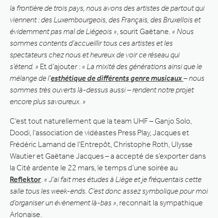
la frontière de trois pays, nous avons des artistes de partout qui
viennent : des Luxembourgeois, des Français, des Bruxellois et
évidemment pas mal de Liégeois »
, sourit Gaëtane.
« Nous
sommes contents d’accueillir tous ces artistes et les
spectateurs chez nous et heureux de voir ce réseau qui
s’étend. »
Et d’ajouter :
« La mixité des générations ainsi que le
mélange de l’
esthétique de différents genre musicaux
– nous
sommes très ouverts là-dessus aussi – rendent notre projet
encore plus savoureux. »
C’est tout naturellement que la team UHF – Ganjo Solo,
Doodi, l’association de vidéastes Press Play, Jacques et
Frédéric Lamand de l’Entrepôt, Christophe Roth, Ulysse
Wautier et Gaëtane Jacques – a accepté de s’exporter dans
la Cité ardente le 22 mars, le temps d’une soirée au
Reflektor
.
« J’ai fait mes études à Liège et je fréquentais cette
salle tous les week-ends. C’est donc assez symbolique pour moi
d’organiser un évènement là-bas »
, reconnait la sympathique
Arlonaise.