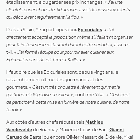
établissement, a pu garder ses prix inchangés.
« J’ai une
clientèle super chouette, fidèle avec aussi de nouveaux clients
qui découvrent régulièrement Kaillou. »
Du 5 au 9 juin, Yikai participera aux
Epicuriales
.
« J’ai
directement accepté la proposition même s’il fallait m’organiser
pour faire tourner le restaurant durant cette période »
, assure-
t-il.
« J’ai formé l’équipe pour pouvoir aller cuisiner aux
Epicuriales sans devoir fermer Kaillou. »
Il faut dire que les Epicuriales sont, depuis vingt ans, le
rassemblement ultime des gourmands et des
gourmets.
« C’est un très chouette événement qui met la
gastronomie liégeoise en valeur »
, confirme Yikai.
« C’est cool
de participer à cette mise en lumière de notre cuisine, de notre
terroir. »
Aux côtés d’autres chefs réputés tels
Mathieu
Vandevelde
du Roannay, Maxence Louis de Baci,
Gianni
Caruso
de Basta! ou encore Olivier Massart de Ô de vie, Yikai