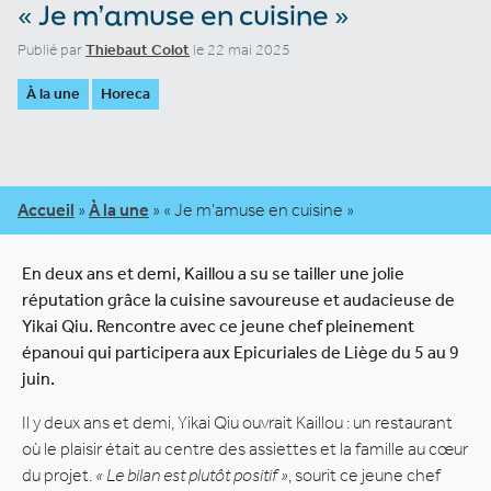
« Je m’amuse en cuisine »
Publié par
Thiebaut Colot
le 22 mai 2025
À la une
Horeca
Accueil
»
À la une
»
« Je m’amuse en cuisine »
En deux ans et demi, Kaillou a su se tailler une jolie
réputation grâce la cuisine savoureuse et audacieuse de
Yikai Qiu. Rencontre avec ce jeune chef pleinement
épanoui qui participera aux Epicuriales de Liège du 5 au 9
juin.
Il y deux ans et demi, Yikai Qiu ouvrait Kaillou : un restaurant
où le plaisir était au centre des assiettes et la famille au cœur
du projet.
« Le bilan est plutôt positif »
, sourit ce jeune chef