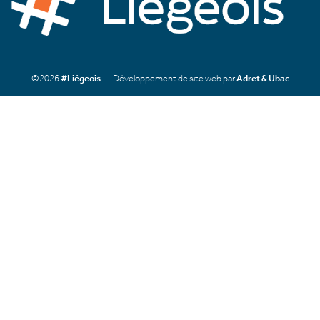
©2026
#Liégeois
— Développement de site web par
Adret & Ubac