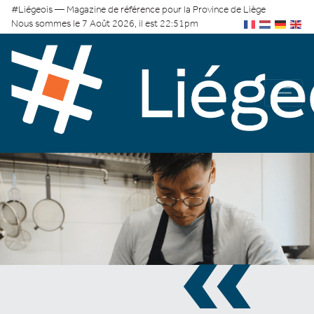
#Liégeois — Magazine de référence pour la Province de Liège
Nous sommes le 7 Août 2026, il est 22:51pm
«