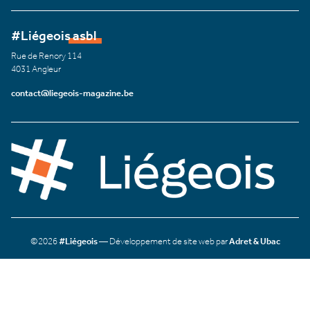
#Liégeois asbl
Rue de Renory 114
4031 Angleur
contact@liegeois-magazine.be
©2026
#Liégeois
— Développement de site web par
Adret & Ubac