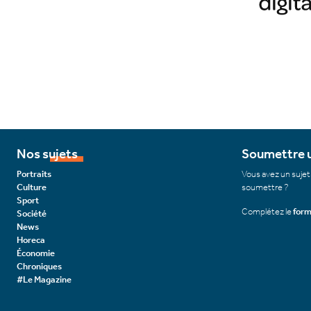
Nos sujets
Soumettre u
Portraits
Vous avez un sujet
Culture
soumettre ?
Sport
Complétez le
form
Société
News
Horeca
Économie
Chroniques
#Le Magazine