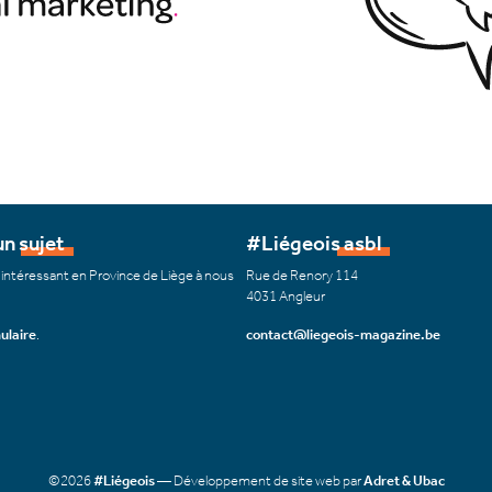
n sujet
#Liégeois asbl
 intéressant en Province de Liège à nous
Rue de Renory 114
4031 Angleur
ulaire
.
contact@liegeois-magazine.be
©2026
#Liégeois
— Développement de site web par
Adret & Ubac