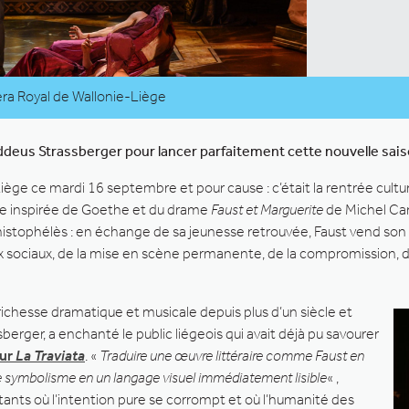
éra Royal de Wallonie-Liège
eus Strassberger pour lancer parfaitement cette nouvelle saiso
ge ce mardi 16 septembre et pour cause : c’était la rentrée culture
re inspirée de Goethe et du drame
Faust et Marguerite
de Michel Carr
istophélès : en échange de sa jeunesse retrouvée, Faust vend son âm
ux sociaux, de la mise en scène permanente, de la compromission, 
richesse dramatique et musicale depuis plus d’un siècle et
erger, a enchanté le public liégeois qui avait déjà pu savourer
our
La Traviata
. «
Traduire une œuvre littéraire comme Faust en
t le symbolisme en un langage visuel immédiatement lisible
« ,
tants où l’intention pure se corrompt et où l’humanité des