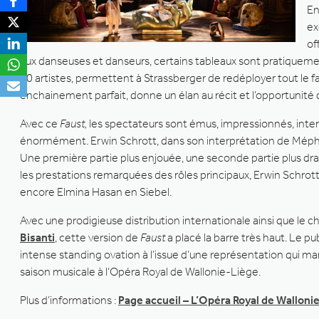
En
ex
of
aux danseuses et danseurs, certains tableaux sont pratiquement
60 artistes, permettent à Strassberger de redéployer tout le fa
enchainement parfait, donne un élan au récit et l’opportunité de
Avec ce
Faust,
les spectateurs sont émus, impressionnés, interlo
énormément. Erwin Schrott, dans son interprétation de Méphi
Une première partie plus enjouée, une seconde partie plus dr
les prestations remarquées des rôles principaux, Erwin Schro
encore Elmina Hasan en Siebel.
Avec une prodigieuse distribution internationale ainsi que le c
Bisanti
, cette version de
Faust
a placé la barre très haut. Le pu
intense standing ovation à l’issue d’une représentation qui mar
saison musicale à l’Opéra Royal de Wallonie-Liège.
Plus d’informations :
Page accueil – L’Opéra Royal de Walloni