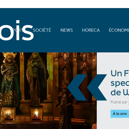
E
SPORT
SOCIÉTÉ
NEWS
HORECA
ÉCONOMI
«
Un F
spec
de W
Publié par
À la une