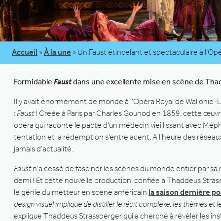
Accueil
»
À la une
»
Un Faust étincelant et spectaculaire à l’Op
Formidable
Faust
dans une excellente mise en scène de Thadd
Il y avait énormément de monde à l’Opéra Royal de Wallonie-Liè
:
Faust
! Créée à Paris par Charles Gounod en 1859, cette œuv
opéra qui raconte le pacte d’un médecin vieillissant avec Méph
tentation et la rédemption s’entrelacent. A l’heure des résea
jamais d’actualité.
Faust
n’a cessé de fasciner les scènes du monde entier par sa 
demi ! Et cette nouvelle production, confiée à Thaddeus Strassb
le génie du metteur en scène américain
la saison dernière p
design visuel implique de distiller le récit complexe, les thèmes e
explique Thaddeus Strassberger qui a cherché à révéler les ins