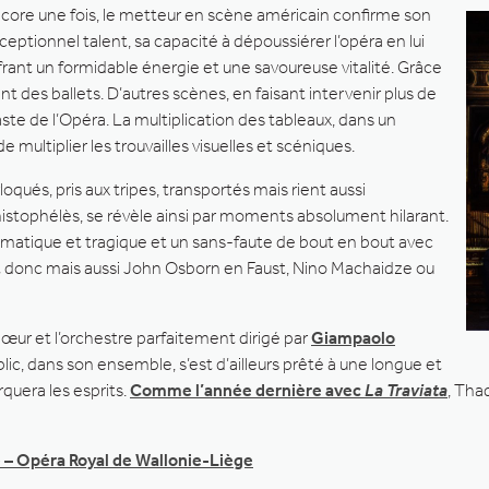
core une fois, le metteur en scène américain confirme son
ceptionnel talent, sa capacité à dépoussiérer l’opéra en lui
frant un formidable énergie et une savoureuse vitalité. Grâce
 des ballets. D’autres scènes, en faisant intervenir plus de
ste de l’Opéra. La multiplication des tableaux, dans un
 multiplier les trouvailles visuelles et scéniques.
qués, pris aux tripes, transportés mais rient aussi
stophélès, se révèle ainsi par moments absolument hilarant.
amatique et tragique et un sans-faute de bout en bout avec
tt donc mais aussi John Osborn en Faust, Nino Machaidze ou
hœur et l’orchestre parfaitement dirigé par
Giampaolo
blic, dans son ensemble, s’est d’ailleurs prêté à une longue et
quera les esprits.
Comme l’année dernière avec
La Traviata
, Tha
e – Opéra Royal de Wallonie-Liège