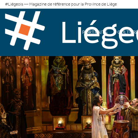
#Liégeois — Magazine de référence pour la Province de Liège
PORTRAITS
CULTUR