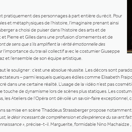
t pratiquement des personnages à part entière du récit. Pour
les et métaphysiques de l’histoire, l’imaginaire prenant ainsi
ssberger a choisi de puiser dans l’histoire des arts et de
et Pierre et Gilles dans une profusion d’ornements et de
nt de sens que s’ils amplifient la vérité émotionnelle des
r l’importance du travail collectif avec le costumier Giuseppe
az et l’ensemble de son équipe artistique.
 faut le souligner : c’est une absolue réussite. Les décors sont par
ectateurs – parmi lesquels quelques édiles comme Elisabeth Fraipont
cré dans une certaine réalité. L’usage de la vidéo n’est pas cosmét
e touche de dynamisme lors de scènes plus statiques. Les costume
us, les Ateliers de l’Opéra ont dévoilé un savoir-faire exceptionnel,
ns sa mise en scène Thaddeus Strassberger propose notamment
ust, le désir incessant de compréhension et d’expérience du savant fait 
nnaissance »
, précise-t-il. Marguerite, formidable Nino Machaidze 