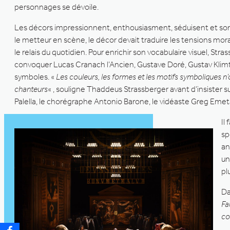
personnages se dévoile.
Les décors impressionnent, enthousiasment, séduisent et son
le metteur en scène, le décor devait traduire les tensions mora
le relais du quotidien. Pour enrichir son vocabulaire visuel, Stra
convoquer Lucas Cranach l’Ancien, Gustave Doré, Gustav Klimt 
symboles. «
Les couleurs, les formes et les motifs symboliques n’o
chanteurs
« , souligne Thaddeus Strassberger avant d’insister su
Palella, le chorégraphe Antonio Barone, le vidéaste Greg Emet
Il
sp
an
un
pl
Da
Fa
co