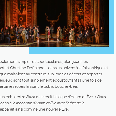
adoxalement simples et spectaculaires, plongeant les
 et Christine Defraigne – dans un univers à la fois onirique et
ique mais vient au contraire sublimer les décors et apporter
s, eux, sont tout simplement époustouflants ! Une fois de
 certaines robes laissant le public bouche-bée.
 un écho entre
Faust
et le récit biblique d’Adam et Ève.
« Dans
écho à la rencontre d’Adam et Ève avec l’arbre de la
, apparait ainsi comme une nouvelle Ève.