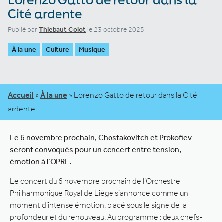
Cité ardente
Publié par
Thiebaut Colot
le 23 octobre 2025
À la une
Culture
Musique
Accueil
»
À la une
»
Lorenzo Gatto de retour dans la Cité
ardente
Le 6 novembre prochain, Chostakovitch et Prokofiev
seront convoqués pour un concert entre tension,
émotion à l’OPRL.
Le concert du 6 novembre prochain de l’Orchestre
Philharmonique Royal de Liège s’annonce comme un
moment d’intense émotion, placé sous le signe de la
profondeur et du renouveau. Au programme : deux chefs-