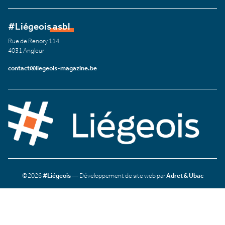
#Liégeois asbl
Rue de Renory 114
4031 Angleur
contact@liegeois-magazine.be
©2026
#Liégeois
— Développement de site web par
Adret & Ubac