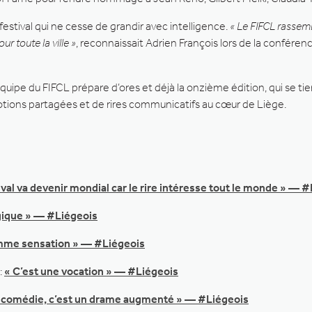
festival qui ne cesse de grandir avec intelligence.
« Le FIFCL rassemb
ur toute la ville »
, reconnaissait Adrien François lors de la conféren
l’équipe du FIFCL prépare d’ores et déjà la onzième édition, qui se
otions partagées et de rires communicatifs au cœur de Liège.
ival va devenir mondial car le rire intéresse tout le monde » — 
elgique » — #Liégeois
omme sensation » — #Liégeois
:
« C’est une vocation » — #Liégeois
 comédie, c’est un drame augmenté » — #Liégeois