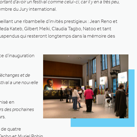
portant d’avoir un festival comme celui-ci, car il y en a très peu,
embre du Jury international.
eillant une ribambelle d’invités prestigieux : Jean Reno et
 Reda Kateb, Gilbert Melki, Claudia Tagbo, Natoo et tant
 suspendus qui resteront longtemps dans la mémoire des
ce d’inauguration
 d’échanges et de
tival a une nouvelle
anisé en
ors des prochaines
rs.
s de quatre
Tagbo et Muriel Robin.