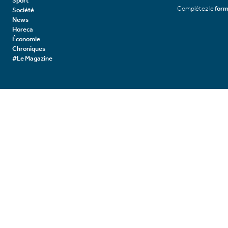
Sport
Complétez le
form
Société
News
Horeca
Économie
Chroniques
#Le Magazine