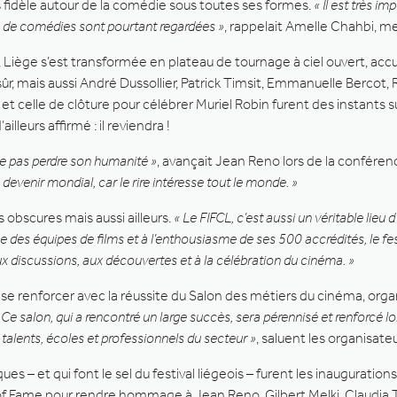
s fidèle autour de la comédie sous toutes ses formes.
« Il est très im
 de comédies sont pourtant regardées »
, rappelait Amelle Chahbi, m
 Liège s’est transformée en plateau de tournage à ciel ouvert, accu
sûr, mais aussi André Dussollier, Patrick Timsit, Emmanuelle Bercot,
 celle de clôture pour célébrer Muriel Robin furent des instants
lleurs affirmé : il reviendra !
e ne pas perdre son humanité »
, avançait Jean Reno lors de la conféren
 devenir mondial, car le rire intéresse tout le monde. »
 obscures mais aussi ailleurs.
« Le FIFCL, c’est aussi un véritable lieu
e des équipes de films et à l’enthousiasme de ses 500 accrédités, le fes
x discussions, aux découvertes et à la célébration du cinéma. »
l se renforcer avec la réussite du Salon des métiers du cinéma, org
 Ce salon, qui a rencontré un large succès, sera pérennisé et renforcé l
talents, écoles et professionnels du secteur »
, saluent les organisateu
 – et qui font le sel du festival liégeois – furent les inauguration
k of Fame pour rendre hommage à Jean Reno, Gilbert Melki, Claudia 