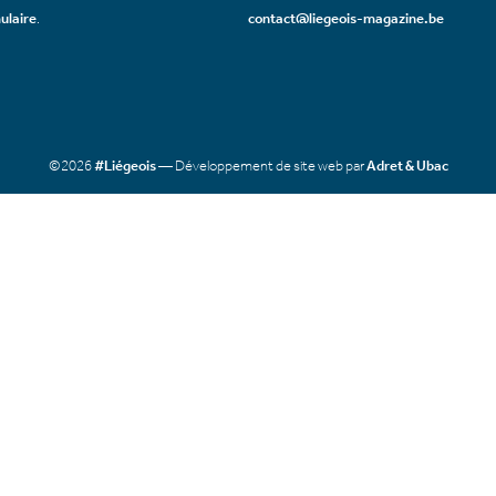
ulaire
.
contact@liegeois-magazine.be
©2026
#Liégeois
— Développement de site web par
Adret & Ubac