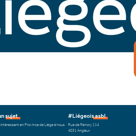
n sujet
#Liégeois asbl
 intéressant en Province de Liège à nous
Rue de Renory 114
4031 Angleur