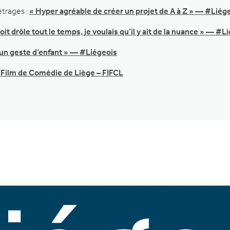
étrages :
« Hyper agréable de créer un projet de A à Z » — #Liég
oit drôle tout le temps, je voulais qu’il y ait de la nuance » — #L
e un geste d’enfant » — #Liégeois
u Film de Comédie de Liège – FIFCL