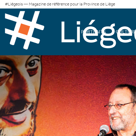
#Liégeois — Magazine de référence pour la Province de Liège
PORTRAITS
CULTUR