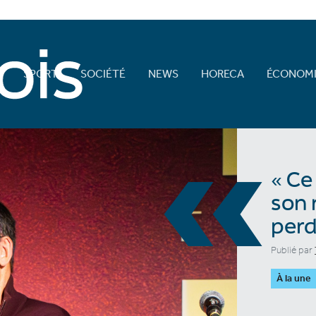
E
SPORT
SOCIÉTÉ
NEWS
HORECA
ÉCONOMI
«
« Ce
son 
perd
Publié par
À la une