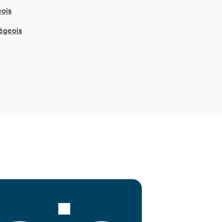
eois
iégeois