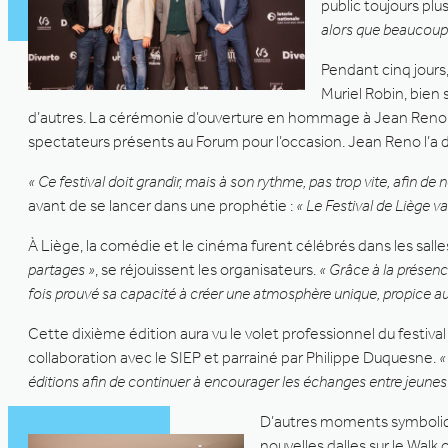
public toujours plu
alors que beaucoup
Pendant cinq jours,
Muriel Robin, bien 
d’autres. La cérémonie d’ouverture en hommage à Jean Reno et
spectateurs présents au Forum pour l’occasion. Jean Reno l’a d’ai
« Ce festival doit grandir, mais à son rythme, pas trop vite, afin d
avant de se lancer dans une prophétie :
« Le Festival de Liège va
À Liège, la comédie et le cinéma furent célébrés dans les salles
partages »
, se réjouissent les organisateurs.
« Grâce à la présenc
fois prouvé sa capacité à créer une atmosphère unique, propice au
Cette dixième édition aura vu le volet professionnel du festiva
collaboration avec le SIEP et parrainé par Philippe Duquesne.
«
éditions afin de continuer à encourager les échanges entre jeunes 
D’autres moments symboliques
nouvelles dalles sur le Wal