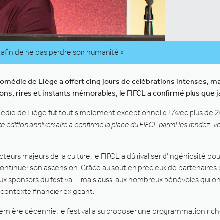
e afin de ne pas perdre son humanité »
de Comédie de Liège a offert cinq jours de célébrations intenses
ons, rires et instants mémorables, le FIFCL a confirmé plus que
édie de Liège fut tout simplement exceptionnelle ! Avec plus de 20
e édition anniversaire a confirmé la place du FIFCL parmi les rendez-v
urs majeurs de la culture, le FIFCL a dû rivaliser d’ingéniosité po
ontinuer son ascension. Grâce au soutien précieux de partenaires p
aux sponsors du festival – mais aussi aux nombreux bénévoles qui on
 contexte financier exigeant.
remière décennie, le festival a su proposer une programmation ri