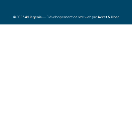
©2026
#Liégeois
— Développement de site web par
Adret & Ubac