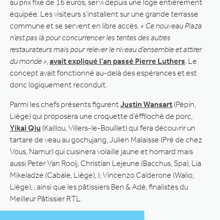
au prix fixe de 16 euros, servi depuis une loge entièrement
équipée. Les visiteurs s’installent sur une grande terrasse
commune et se servent en libre accès.
« Ce nouveau Plaza
n’est pas là pour concurrencer les tentes des autres
restaurateurs mais pour relever le niveau d’ensemble et attirer
du monde »
,
avait expliqué l’an passé Pierre Luthers
. Le
concept avait fonctionné au-delà des espérances et est
donc logiquement reconduit.
Parmi les chefs présents figurent
Justin Wansart
(Pépin,
Liège) qui proposera une croquette d’éffiloché de porc,
Yikai Qiu
(Kaillou, Villers-le-Bouillet) qui fera découvrir un
tartare de veau au gochujang, Julien Malaisse (Pré de chez
Vous, Namur) qui cuisinera volaille jaune et homard mais
aussi Peter Van Rooij, Christian Lejeune (Bacchus, Spa), Lia
Mikeladze (Cabale, Liège), ), Vincenzo Calderone (Walio,
Liège), , ainsi que les pâtissiers Ben & Adé, finalistes du
Meilleur Pâtissier RTL.