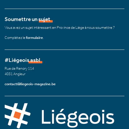
Soumettre un sujet
Vous avez un sujet intéressant en Province de Liège à nous soumettre ?
Complétez le
formulaire
.
#Liégeois asbl
Rue de Renory 114
4031 Angleur
contact@liegeois-magazine.be