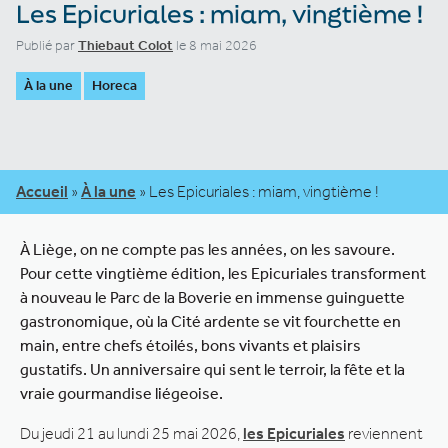
Les Epicuriales : miam, vingtième !
Publié par
Thiebaut Colot
le 8 mai 2026
À la une
Horeca
Accueil
»
À la une
»
Les Epicuriales : miam, vingtième !
À Liège, on ne compte pas les années, on les savoure.
Pour cette vingtième édition, les Epicuriales transforment
à nouveau le Parc de la Boverie en immense guinguette
gastronomique, où la Cité ardente se vit fourchette en
main, entre chefs étoilés, bons vivants et plaisirs
gustatifs. Un anniversaire qui sent le terroir, la fête et la
vraie gourmandise liégeoise.
Du jeudi 21 au lundi 25 mai 2026,
les Epicuriales
reviennent