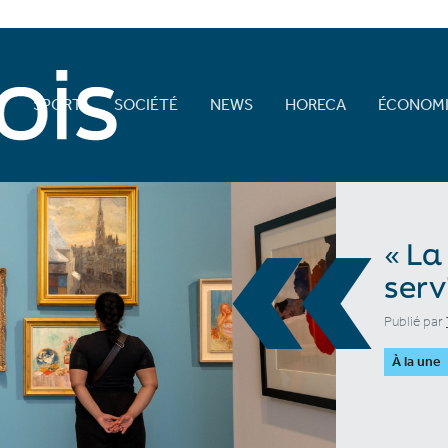
E
SPORT
SOCIÉTÉ
NEWS
HORECA
ÉCONOMI
«
« La
serv
Publié par
À la une