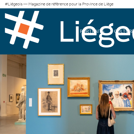
#Liégeois — Magazine de référence pour la Province de Liège
PORTRAITS
CULTUR