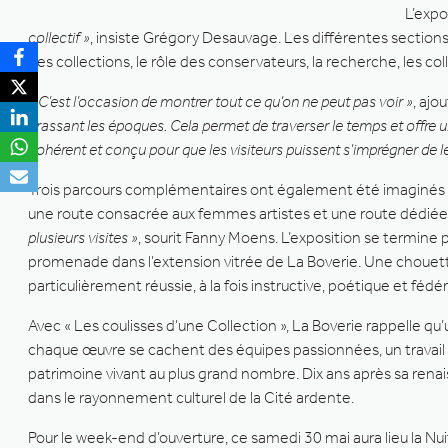
L’expo
collectif »
, insiste Grégory Desauvage. Les différentes section
des collections, le rôle des conservateurs, la recherche, les co
« C’est l’occasion de montrer tout ce qu’on ne peut pas voir »
, aj
brassant les époques. Cela permet de traverser le temps et offre un
cohérent et conçu pour que les visiteurs puissent s’imprégner de l
Trois parcours complémentaires ont également été imaginés af
une route consacrée aux femmes artistes et une route dédiée a
plusieurs visites »
, sourit Fanny Moens. L’exposition se termin
promenade dans l’extension vitrée de La Boverie. Une chouette
particulièrement réussie, à la fois instructive, poétique et fédér
Avec « Les coulisses d’une Collection », La Boverie rappelle qu
chaque œuvre se cachent des équipes passionnées, un travail 
patrimoine vivant au plus grand nombre. Dix ans après sa renai
dans le rayonnement culturel de la Cité ardente.
Pour le week-end d’ouverture, ce samedi 30 mai aura lieu la 