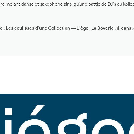
 mêlant danse et saxophone ainsi qu’une battle de DJ’s du Kollect
e : Les coulisses d’une Collection — Liège
,
La Boverie : dix ans