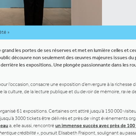
été »
 grand les portes de ses réserves et met en lumière celles et ceu
 public découvre non seulement des œuvres majeures issues du pat
 derrière les expositions. Une plongée passionnante dans les r
pour l’occasion, consacre une exposition d’envergure à la richesse d
e la culture, de la lecture publique et du devoir de mémoire, ravie
 organisé 61 expositions. Certaines ont attiré jusqu’à 150 000 visiteu
u jusqu’à 3000 tickets être délivrés et près de vingt événements or
neau
a, elle aussi, rencontré
un immense succès avec près de 100
entique crédibilité »
, poursuit Elisabeth Fraipont, soulignant au pas