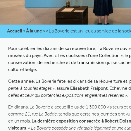
Accueil
»
À la une
»
« La Boverie est un lieu au service de la soci
Pour célébrer les dix ans de sa réouverture, La Boverie ouvre
musées du pays. Avec « Les coulisses d’une Collection », le
conservation, de recherche et de transmission qui se cache
culturel belge.
Cette année, La Boverie fête les dix ans de sa réouverture et, 
peine, à tous les étages »
, assure
Elisabeth Fraipont
, Échevine d
celles et ceux qui portent les expositions et gèrent les réserves »
.
En dix ans, La Boverie a accueilli plus de 1 300 000 visiteurs et
comme
21, rue La Boétie
, tandis que certaines journées ont v
en un mois.
La dernière exposition consacrée à Robert Dois
visiteurs
.
« La Boverie possède une véritable légitimité et une auth