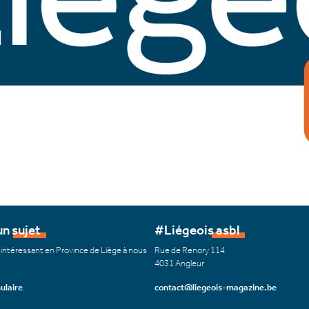
n sujet
#Liégeois asbl
 intéressant en Province de Liège à nous
Rue de Renory 114
4031 Angleur
ulaire
.
contact@liegeois-magazine.be