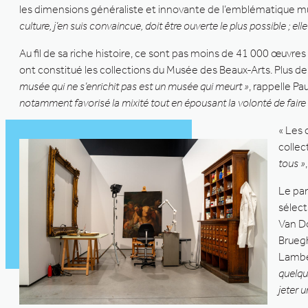
les dimensions généraliste et innovante de l’emblématique m
culture, j’en suis convaincue, doit être ouverte le plus possible ; el
Au fil de sa riche histoire, ce sont pas moins de 41 000 œuvre
ont constitué les collections du Musée des Beaux-Arts. Plus d
musée qui ne s’enrichit pas est un musée qui meurt »
, rappelle P
notamment favorisé la mixité tout en épousant la volonté de faire
« Les 
colle
tous »
Le par
sélect
Van Do
Bruegh
Lamber
quelqu
jeter u