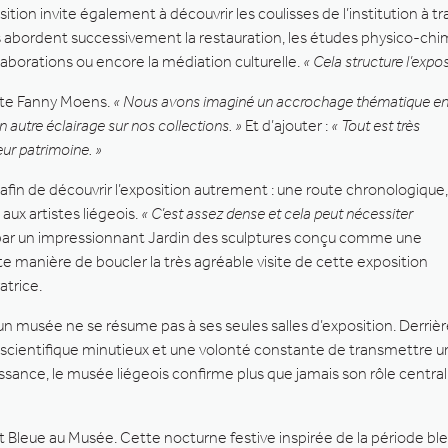
sition invite également à découvrir les coulisses de l’institution à 
s abordent successivement la restauration, les études physico-chim
llaborations ou encore la médiation culturelle.
« Cela structure l’expos
oute Fanny Moens.
« Nous avons imaginé un accrochage thématique e
 autre éclairage sur nos collections. »
Et d’ajouter :
« Tout est très
eur patrimoine. »
in de découvrir l’exposition autrement : une route chronologique,
ux artistes liégeois.
« C’est assez dense et cela peut nécessiter
e par un impressionnant Jardin des sculptures conçu comme une
 manière de boucler la très agréable visite de cette exposition
atrice.
’un musée ne se résume pas à ses seules salles d’exposition. Derriè
scientifique minutieux et une volonté constante de transmettre u
ssance, le musée liégeois confirme plus que jamais son rôle central
Nuit Bleue au Musée. Cette nocturne festive inspirée de la période