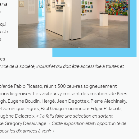
r la
»
qui
« Un
a
des
vice de la société, inclusif et qui doit être accessible à toutes et
oler
de Pablo Picasso, réunit 300 œuvres soigneusement
ions liégeoises. Les visiteurs y croisent des créations de Kees
gh, Eugène Boudin, Hergé, Jean Degottex, Pierre Alechinsky,
-Dominique Ingres, Paul Gauguin ou encore Edgar P. Jacob,
Eugène Delacroix.
« Il a fallu faire une sélection en sortant
ise Grégory Desauvage.
« Cette exposition était l’opportunité de
our les dix années à venir. »