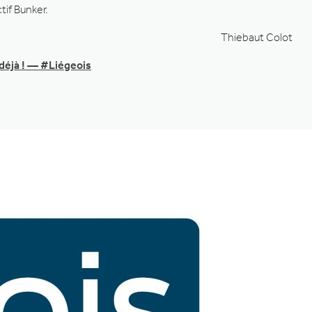
if Bunker.
Thiebaut Colot
, déjà ! — #Liégeois