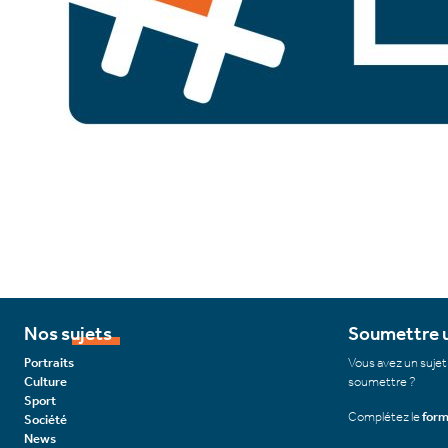
Nos sujets
Soumettre u
Portraits
Vous avez un sujet
Culture
soumettre ?
Sport
Complétez le
form
Société
News