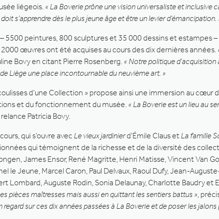
usée liégeois.
« La Boverie prône une vision universaliste et inclusive ca
le doit s’apprendre dès le plus jeune âge et être un levier d’émancipation. 
s – 5500 peintures, 800 sculptures et 35 000 dessins et estampes – 
e 2000 œuvres ont été acquises au cours des dix dernières années.
auline Bovy en citant Pierre Rosenberg.
« Notre politique d’acquisition 
 de Liège une place incontournable du neuvième art. »
coulisses d’une Collection » propose ainsi une immersion au cœur 
ctions et du fonctionnement du musée.
« La Boverie est un lieu au ser
, relance Patricia Bovy.
cours, qui s’ouvre avec
Le vieux jardinier
d’Émile Claus et
La famille S
ionnées qui témoignent de la richesse et de la diversité des collect
ngen, James Ensor, René Magritte, Henri Matisse, Vincent Van Go
el le Jeune, Marcel Caron, Paul Delvaux, Raoul Dufy, Jean-Auguste
t Lombard, Auguste Rodin, Sonia Delaunay, Charlotte Baudry et 
es pièces maîtresses mais aussi en quittant les sentiers battus »
, préc
n regard sur ces dix années passées à La Boverie et de poser les jalons p