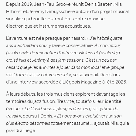
Depuis 2019, Jean-Paul Groove réunit Denis Baeten, Nils
Hilhorst et Jeremy Debuysschere autour d’un projet musical
singulier qui brouille les frontières entre musique
électronique et instruments acoustiques.
L’aventure est née presque par hasard.
« J’ai habité quatre
ans à Rotterdam pour y faire le conservatoire. À mon retour,
j’avais envie de rencontrer d’autres musiciens et j’avais déjà
croisé Nils et Jérémy à des jam sessions. C’est un peu par
hasard que je les ai invités à jouer dans mon local et le groupe
s’est formé assez naturellement »
, se souvenait Denis lors
d’une interview accordée à Liégeois Magazine à l’été 2023.
À leurs débuts, les trois musiciens explorent davantage les
territoires du jazz fusion. Très vite, toutefois, leur identité
évolue.
« Le Covid nous a plongés dans un gros rythme de
travail »
, poursuit Denis.
« Et nous avons évolué vers un son
plus électro désormais totalement assumé »
, ajoutait Nils, qui a
grandi à Liège.