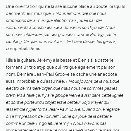
Une orientation qui ne laisse aucune place au doute lorsqu’ils
décrivent leur musique.
« Nous aimons dire que nous
proposons de la musique électro mais jouée par des
instruments acoustiques. Cela donne un son hybride. Nous
sommes influencés par des groupes comme Prodigy, par le
clubbing. Ce que nous voulons, c’est faire danser les gens »
,
complétait Denis.
Nils à la guitare, Jérémy à la basse et Denis à la batterie
forment un trio atypique qui intrigue également par son
nom. Derrière Jean-Paul Groove se cache une anecdote
aussi improbable qu’assumée.
« Nous jouons de la musique
électro de manière organique mais nous ne sommes pas les
premiers à faire ça. Il y a le groupe Nerve aussi dans cette lignée
et dont le porteur du projet est le batteur Jojo Mayer qui
ressemble hyper fort à Jean-Paul Rouve. Quand on le regarde,
on a l’impression de voir Jeff Tuche qui joue de la batterie
comme un taré »
, rigolait Jeremy.
« Nous n’avons pas
immédiatement assumé ce nom Jean-Paul Groove mais nos