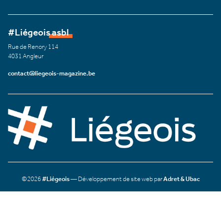
#Liégeois asbl
Rue de Renory 114
4031 Angleur
contact@liegeois-magazine.be
©2026
#Liégeois
— Développement de site web par
Adret & Ubac