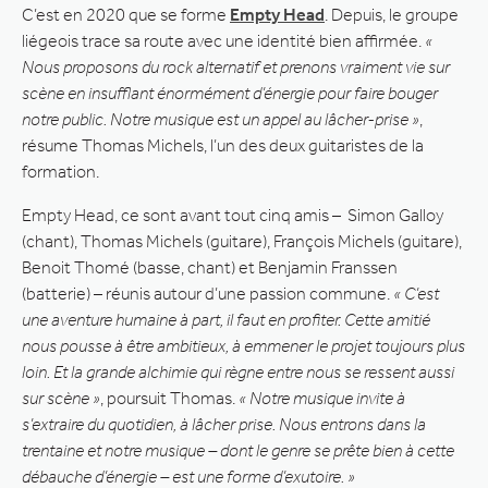
C’est en 2020 que se forme
Empty Head
. Depuis, le groupe
liégeois trace sa route avec une identité bien affirmée.
«
Nous proposons du rock alternatif et prenons vraiment vie sur
scène en insufflant énormément d’énergie pour faire bouger
notre public. Notre musique est un appel au lâcher-prise »
,
résume Thomas Michels, l’un des deux guitaristes de la
formation.
Empty Head, ce sont avant tout cinq amis – Simon Galloy
(chant), Thomas Michels (guitare), François Michels (guitare),
Benoit Thomé (basse, chant) et Benjamin Franssen
(batterie) – réunis autour d’une passion commune.
« C’est
une aventure humaine à part, il faut en profiter. Cette amitié
nous pousse à être ambitieux, à emmener le projet toujours plus
loin. Et la grande alchimie qui règne entre nous se ressent aussi
sur scène »
, poursuit Thomas.
« Notre musique invite à
s’extraire du quotidien, à lâcher prise. Nous entrons dans la
trentaine et notre musique – dont le genre se prête bien à cette
débauche d’énergie – est une forme d’exutoire. »