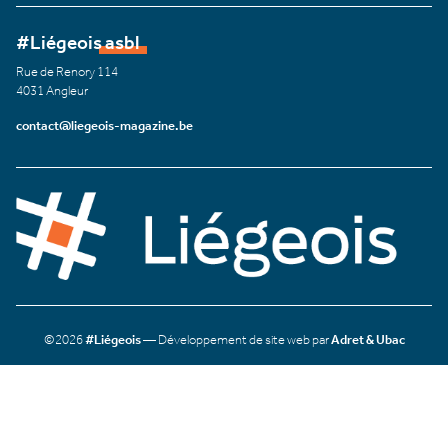
#Liégeois asbl
Rue de Renory 114
4031 Angleur
contact@liegeois-magazine.be
©2026
#Liégeois
— Développement de site web par
Adret & Ubac