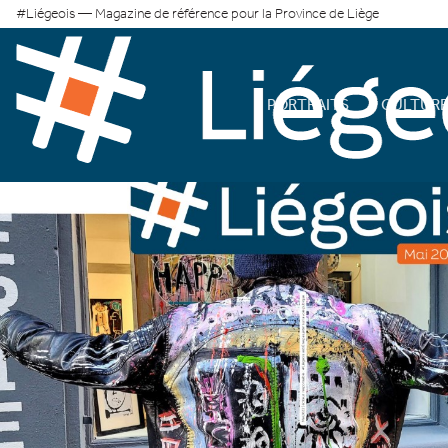
#Liégeois — Magazine de référence pour la Province de Liège
PORTRAITS
CULTUR