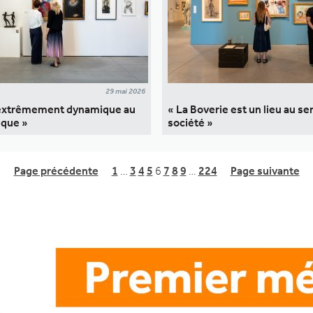
29 mai 2026
 extrêmement dynamique au
« La Boverie est un lieu au ser
ique »
société »
Page précédente
1
…
3
4
5
6
7
8
9
…
224
Page suivante