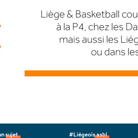
n sujet
#Liégeois asbl