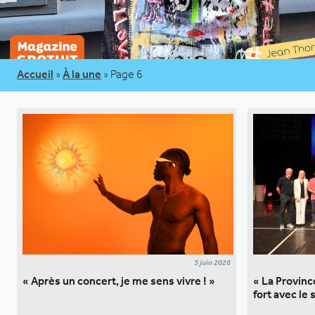
Accueil
»
À la une
»
Page 6
5 juin 2026
« Après un concert, je me sens vivre ! »
« La Provinc
fort avec le 