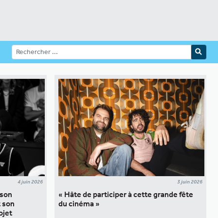
4 juin 2026
3 juin 2026
 son
« Hâte de participer à cette grande fête
t son
du cinéma »
ojet