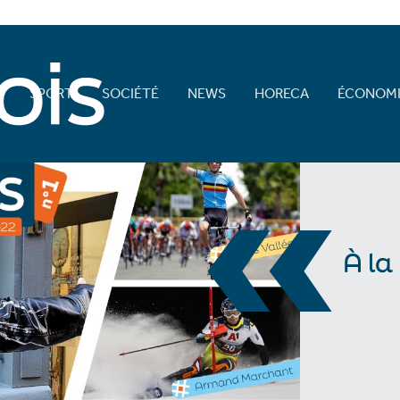
E
SPORT
SOCIÉTÉ
NEWS
HORECA
ÉCONOMI
«
À la