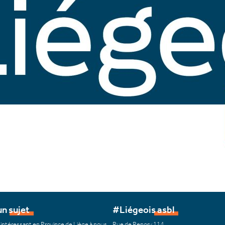
n sujet
#Liégeois asbl
 intéressant en Province de Liège à nous
Rue de Renory 114