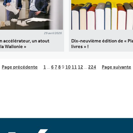
29 avril 2026
un accélérateur, un atout
Dix-neuvième édition de « Pl
la Wallonie »
livres » !
Page précédente
1
…
6
7
8
9
10
11
12
…
224
Page suivante