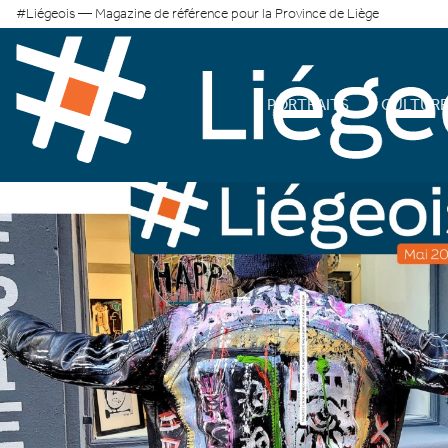
#Liégeois — Magazine de référence pour la Province de Liège
PORTRAITS
CULTUR