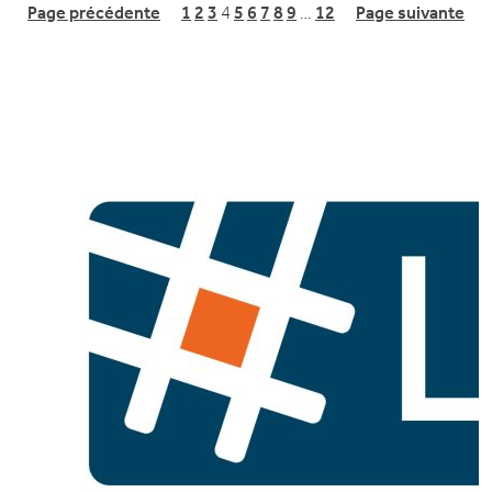
Page précédente
1
2
3
4
5
6
7
8
9
…
12
Page suivante