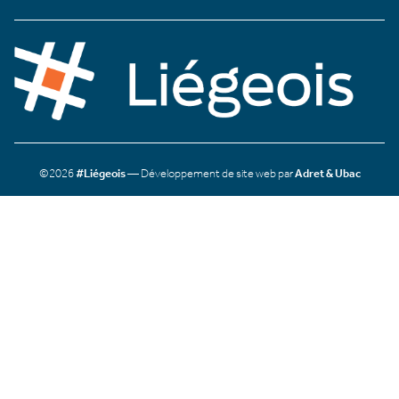
©2026
#Liégeois
— Développement de site web par
Adret & Ubac