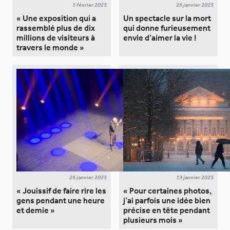
5 février 2025
26 janvier 2025
« Une exposition qui a
Un spectacle sur la mort
rassemblé plus de dix
qui donne furieusement
millions de visiteurs à
envie d’aimer la vie !
travers le monde »
26 janvier 2025
19 janvier 2025
« Jouissif de faire rire les
« Pour certaines photos,
gens pendant une heure
j’ai parfois une idée bien
et demie »
précise en tête pendant
plusieurs mois »