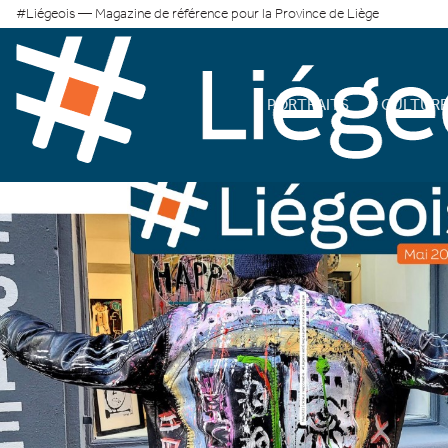
#Liégeois — Magazine de référence pour la Province de Liège
PORTRAITS
CULTUR