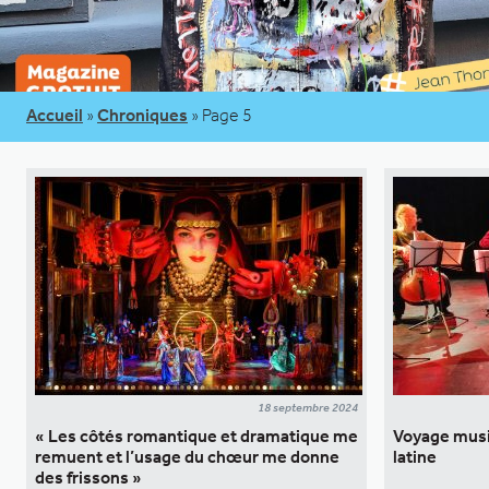
Accueil
»
Chroniques
»
Page 5
18 septembre 2024
« Les côtés romantique et dramatique me
Voyage musi
remuent et l’usage du chœur me donne
latine
des frissons »