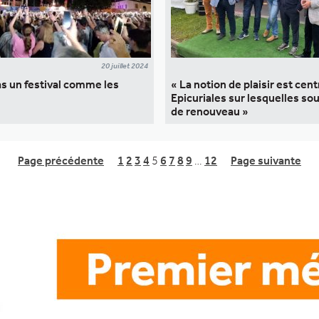
20 juillet 2024
as un festival comme les
« La notion de plaisir est cent
Epicuriales sur lesquelles sou
de renouveau »
Page précédente
1
2
3
4
5
6
7
8
9
…
12
Page suivante