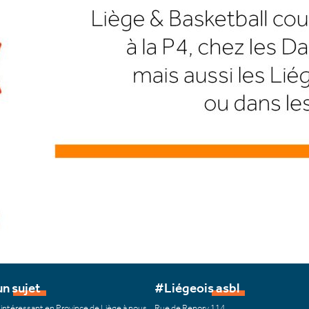
n sujet
#Liégeois asbl
 intéressant en Province de Liège à nous
Rue de Renory 114