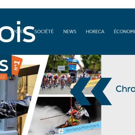
E
SPORT
SOCIÉTÉ
NEWS
HORECA
ÉCONOMI
«
Chr