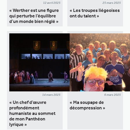
12 avril 2025
25 mars 2025
« Werther est une figure
« Les troupes liégeoises
qui perturbe l’équilibre
ont du talent »
d’un monde bien réglé »
14 mars 2025
6 mars 2025
« Un chef d’œuvre
« Ma soupape de
profondément
décompression »
humaniste au sommet
de mon Panthéon
lyrique »