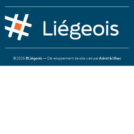
©2026
#Liégeois
— Développement de site web par
Adret & Ubac