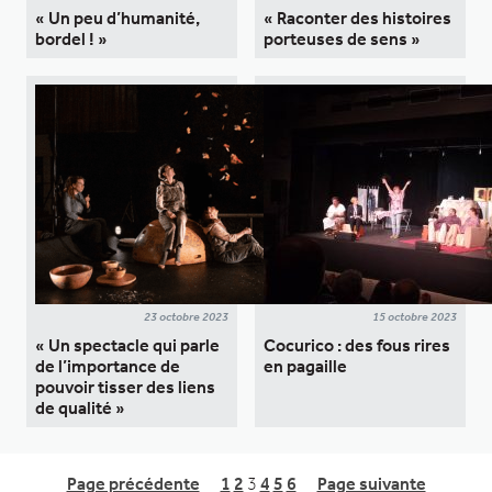
« Un peu d’humanité,
« Raconter des histoires
bordel ! »
porteuses de sens »
23 octobre 2023
15 octobre 2023
« Un spectacle qui parle
Cocurico : des fous rires
de l’importance de
en pagaille
pouvoir tisser des liens
de qualité »
Page précédente
1
2
3
4
5
6
Page suivante