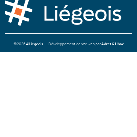
©2026
#Liégeois
— Développement de site web par
Adret & Ubac