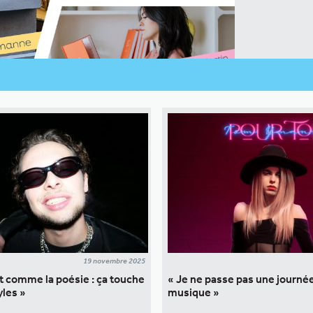
19 novembre 2025
st comme la poésie : ça touche
« Je ne passe pas une journé
yles »
musique »