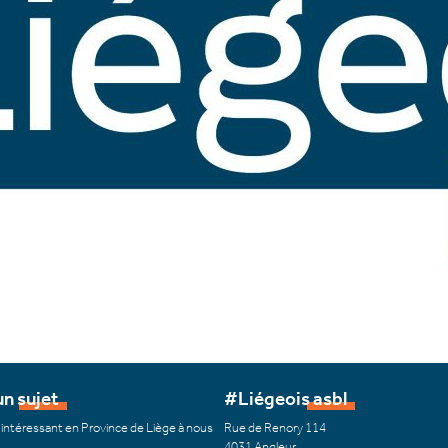
n sujet
#Liégeois asbl
 intéressant en Province de Liège à nous
Rue de Renory 114
4031 Angleur