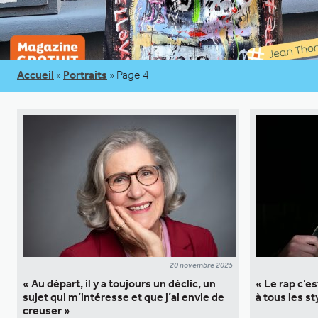
Accueil
»
Portraits
»
Page 4
20 novembre 2025
« Au départ, il y a toujours un déclic, un
« Le rap c’e
sujet qui m’intéresse et que j’ai envie de
à tous les st
creuser »