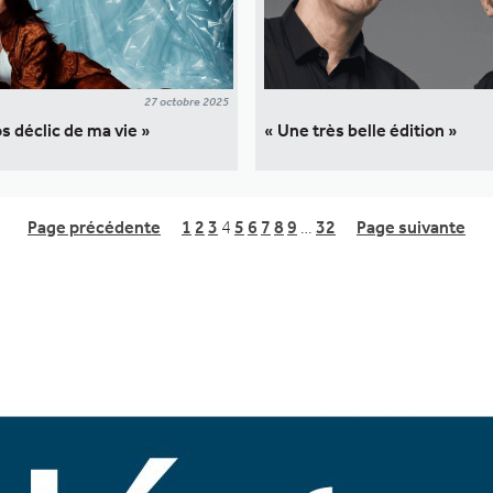
27 octobre 2025
os déclic de ma vie »
« Une très belle édition »
Page précédente
1
2
3
4
5
6
7
8
9
…
32
Page suivante