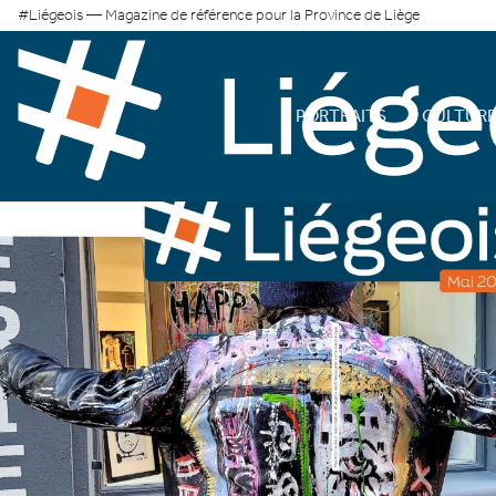
#Liégeois — Magazine de référence pour la Province de Liège
PORTRAITS
CULTUR