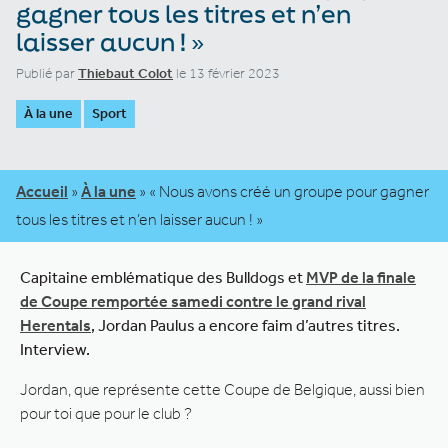
gagner tous les titres et n’en
laisser aucun ! »
Publié par
Thiebaut Colot
le 13 février 2023
À la une
Sport
Accueil
»
À la une
»
« Nous avons créé un groupe pour gagner
tous les titres et n’en laisser aucun ! »
Capitaine emblématique des Bulldogs et
MVP de la finale
de Coupe remportée samedi contre le grand rival
Herentals
, Jordan Paulus a encore faim d’autres titres.
Interview.
Jordan, que représente cette Coupe de Belgique, aussi bien
pour toi que pour le club ?